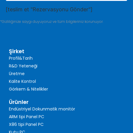
[teslim et "Rezervasyonu Gönder"]
*Gizliliğinize saygı duyuyoruz ve tüm bilgileriniz korunuyor.
Şirket
Profil&Tarih
R&D Yeteneği
Üretme
Kalite Kontrol
Görkem & Nitelikler
Ürünler
Endüstriyel Dokunmatik monitör
ARM tipi Panel PC
X86 tipi Panel PC
Kutu PC