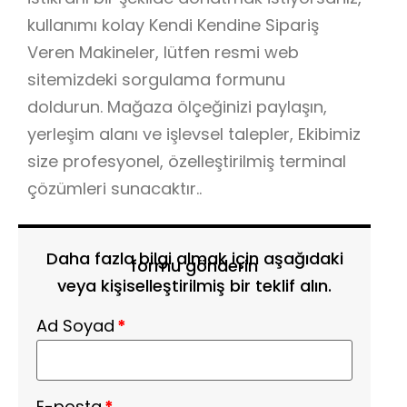
kullanımı kolay Kendi Kendine Sipariş
Veren Makineler, lütfen resmi web
sitemizdeki sorgulama formunu
doldurun. Mağaza ölçeğinizi paylaşın,
yerleşim alanı ve işlevsel talepler, Ekibimiz
size profesyonel, özelleştirilmiş terminal
çözümleri sunacaktır..
Daha fazla bilgi almak için aşağıdaki
formu gönderin
veya kişiselleştirilmiş bir teklif alın.
Ad Soyad
*
E-posta
*