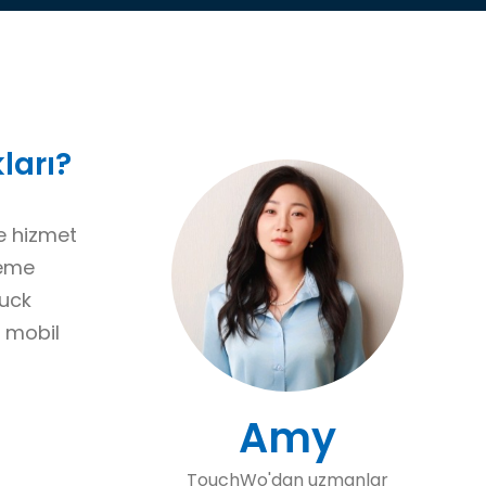
ları?
de hizmet
deme
ruck
 mobil
Amy
TouchWo'dan uzmanlar