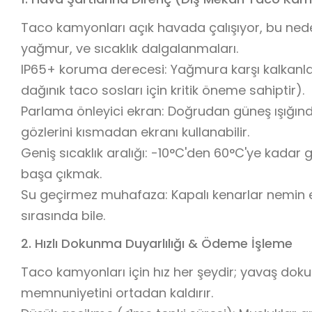
Taco kamyonları açık havada çalışıyor, bu ned
yağmur, ve sıcaklık dalgalanmaları.
IP65+ koruma derecesi: Yağmura karşı kalkanla
dağınık taco sosları için kritik öneme sahiptir).
Parlama önleyici ekran: Doğrudan güneş ışığınd
gözlerini kısmadan ekranı kullanabilir.
Geniş sıcaklık aralığı: -10°C'den 60°C'ye kadar gü
başa çıkmak.
Su geçirmez muhafaza: Kapalı kenarlar nemin ek
sırasında bile.
2. Hızlı Dokunma Duyarlılığı & Ödeme İşleme
Taco kamyonları için hız her şeydir; yavaş do
memnuniyetini ortadan kaldırır.