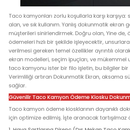
Taco kamyonları zorlu koşullarla karşı karşıya: s
alan, ve sık kullanım. Yanlış dokunmatik ekran g
müşterileri sinirlendirmek. Doğru olan, Yine de,
ödemeleri hızlı bir şekilde işleyecektir, unsurl
verilmesi gereken temel özellikler ayrıntılı olar
ekran modelleri, seçim ipuçları, ve mükemmel u
taco kamyonu ister bir filo işletin, bu bilgile
Verimliliği artıran Dokunmatik Ekran, aksama sür
sağlar.
Güvenilir Taco Kamyon Ödeme Kiosku Dokunmati
Taco kamyon ödeme kiosklarının dayanıklı dokunm
için optimize edilmiş. İşte aranacak tartışılmaz öz
1. Hava Şartlarına Direnç (Dış Mekan Taco Kamy