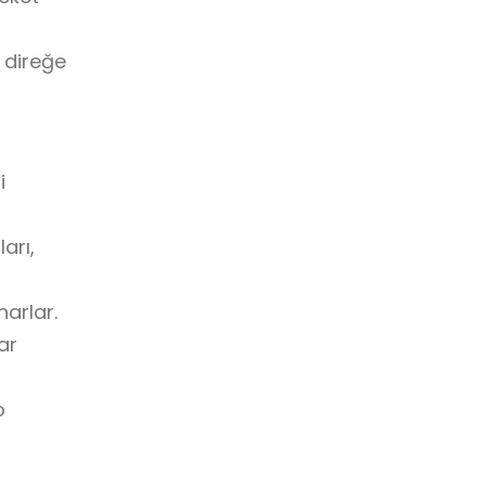
 direğe
i
arı,
arlar.
ar
o