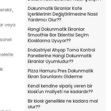
Dokunmatik Ekranlar Kafe
rekir,
İçeriklerinin Değiştirilmesine Nasıl
Yardımcı Olur??
ar veya
Hangi Dokunmatik Ekranlar
Smoothie Bar Eklentisi Seçim
rsonel
Kiosklarına Uyuyor??
Endüstriyel Ahşap Torna Kontrol
celerle
Panellerine Hangi Dokunmatik
Ekranlar Uyumludur??
ik
Pizza Hamuru Pres Dokunmatik
Ekran Sorunlarını Giderme
Kendi kendine sipariş veren bir
kiosk'un maliyeti ne kadardır??
Bir kiosk genellikle ne kadara mal
olur??