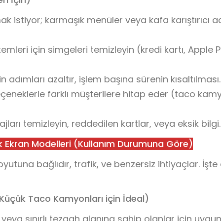
ak istiyor; karmaşık menüler veya kafa karıştırıcı a
leri için simgeleri temizleyin (kredi kartı, Apple P
 adımları azaltır, işlem başına sürenin kısaltılması.
seçeneklerle farklı müşterilere hitap eder (taco ka
jları temizleyin, reddedilen kartlar, veya eksik bilgi.
 Ekran Modelleri (Kullanım Durumuna Göre)
una bağlıdır, trafik, ve benzersiz ihtiyaçlar. İşte
Küçük Taco Kamyonları için İdeal)
ya sınırlı tezgah alanına sahip olanlar için uygun 