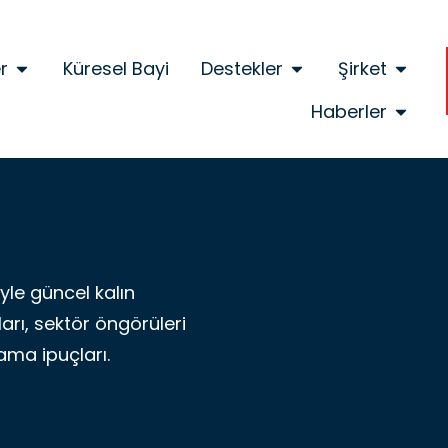
r
Küresel Bayi
Destekler
Şirket
Haberler
le güncel kalın
ları, sektör öngörüleri
lama ipuçları.