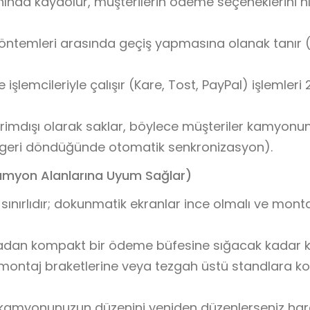
ında kaydolur, müşterilerin ödeme seçeneklerini hız
öntemleri arasında geçiş yapmasına olanak tanır (
emcileriyle çalışır (Kare, Tost, PayPal) işlemleri 
vrimdışı olarak saklar, böylece müşteriler kamyonu
tı geri döndüğünde otomatik senkronizasyon).
Kamyon Alanlarına Uyum Sağlar)
nırlıdır; dokunmatik ekranlar ince olmalı ve monta
rmadan kompakt bir ödeme büfesine sığacak kadar k
ve montaj braketlerine veya tezgah üstü standlara k
ya kamyonunuzun düzenini yeniden düzenlerseniz har