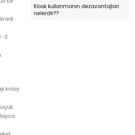
lı bir
Kiosk kullanmanın dezavantajları
nelerdir??
kredi
2-3
n
jı kolay
üçük.
olayca
eket