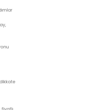
dımlar
ay,
myonu
 dikkate
fiyatlı