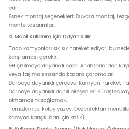
edin.
Esnek montaj seçenekleri: Duvara montaj, te
monte tasarımlar.
4. Mobil Kullanım için Dayanıklılık
Taco kamyonları sık sık hareket ediyor, bu nede
karşılaması gerekir.
9H çizilmeye dayanıklı cam: Anahtarlardan kayna
veya taşıma sırasında kazara çarpmalar.
Darbeye dayanıklı çerçeve: Kamyon hareket hal
Darbeye dayanıklı dahili bileşenler: Sürüşten k
olmamasını sağlamak.
Temizlemesi kolay yüzey: Dezenfektan mendiller
kamyon karışıklıkları için kritik).
5. Kullanıcı Dostu Arayüz (Hızlı Müşteri Ödemele