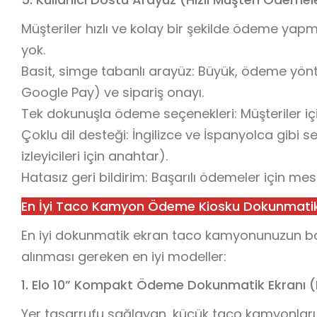
Müşteriler hızlı ve kolay bir şekilde ödeme yapm
yok.
Basit, simge tabanlı arayüz: Büyük, ödeme yöntem
Google Pay) ve sipariş onayı.
Tek dokunuşla ödeme seçenekleri: Müşteriler için
Çoklu dil desteği: İngilizce ve İspanyolca gibi 
izleyicileri için anahtar).
Hatasız geri bildirim: Başarılı ödemeler için mesa
En İyi Taco Kamyon Ödeme Kiosku Dokunmatik
En iyi dokunmatik ekran taco kamyonunuzun boyut
alınması gereken en iyi modeller:
1. Elo 10” Kompakt Ödeme Dokunmatik Ekranı (
Yer tasarrufu sağlayan, küçük taco kamyonları ve