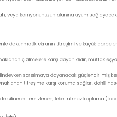
zgah, veya kamyonunuzun alanına uyum sağlayacak
nle dokunmatik ekranın titreşimi ve küçük darbeler
klanan çizilmelere karşı dayanıklıdır, mutfak eşyal
indeyken sarsılmaya dayanacak güçlendirilmiş ken
aynaklanan titreşime karşı koruma sağlar, dahili has
le silinerek temizlenen, leke tutmaz kaplama (tac
ri İçin)