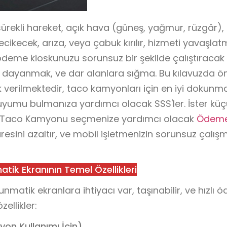
ürekli hareket, açık hava (güneş, yağmur, rüzgâr), s
ecikecek, arıza, veya çabuk kırılır, hizmeti yavaşla
 ödeme kioskunuzu sorunsuz bir şekilde çalıştıracak
ara dayanmak, ve dar alanlara sığma. Bu kılavuzda ön
ak verilmektedir, taco kamyonları için en iyi dokunma
yumu bulmanıza yardımcı olacak SSS'ler. İster küç
r bir Taco Kamyonu seçmenize yardımcı olacak
Ödeme
esini azaltır, ve mobil işletmenizin sorunsuz çalış
k Ekranının Temel Özellikleri
atik ekranlara ihtiyacı var, taşınabilir, ve hızlı 
ellikler:
on Kullanımı İçin)