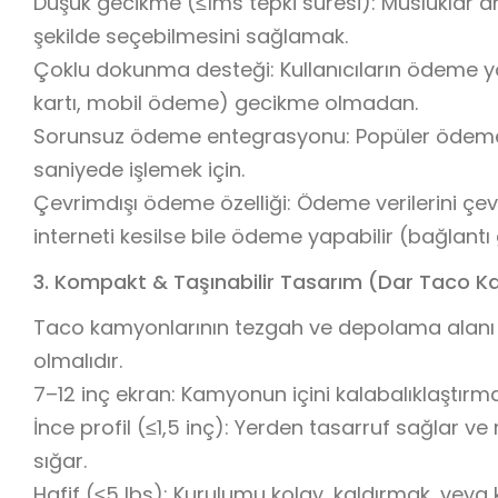
Düşük gecikme (≤1ms tepki süresi): Musluklar an
şekilde seçebilmesini sağlamak.
Çoklu dokunma desteği: Kullanıcıların ödeme y
kartı, mobil ödeme) gecikme olmadan.
Sorunsuz ödeme entegrasyonu: Popüler ödeme işl
saniyede işlemek için.
Çevrimdışı ödeme özelliği: Ödeme verilerini çe
interneti kesilse bile ödeme yapabilir (bağlan
3. Kompakt & Taşınabilir Tasarım (Dar Taco 
Taco kamyonlarının tezgah ve depolama alanı sı
olmalıdır.
7–12 inç ekran: Kamyonun içini kalabalıklaştı
İnce profil (≤1,5 inç): Yerden tasarruf sağlar 
sığar.
Hafif (≤5 lbs): Kurulumu kolay, kaldırmak, ve