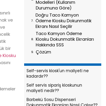
Modelleri (Kullanım
Durumuna Göre)
ınırlı
Doğru Taco Kamyon
tmak ve
Ödeme Kiosku Dokunmatik
Ekranı Nasıl Seçilir
 ve
Taco Kamyon Ödeme
celik
Kiosku Dokunmatik Ekranları
tik
Hakkında SSS
ük bir
Çözüm
 Kiosku
masını
Self-servis kiosk'un maliyeti ne
kadardır??
Self servis sipariş kioskunun
ödemeler
maliyeti nedir??
Barbekü Sosu Dispenseri
Dokunmatik Ekranları Nasıl Çalışır??