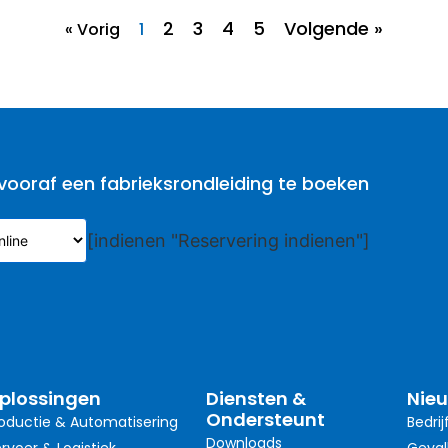
2
3
4
5
Volgende »
« Vorig
1
oraf een fabrieksrondleiding te boeken
[indienen "Reservering indienen"]
plossingen
Diensten &
Nie
Ondersteunt
oductie & Automatisering
Bedrij
Downloads