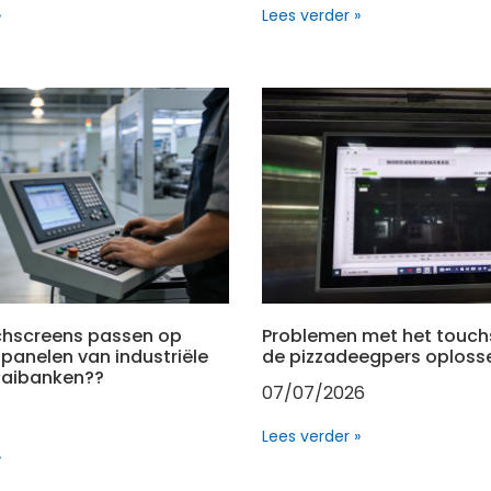
»
Lees verder »
chscreens passen op
Problemen met het touch
panelen van industriële
de pizzadeegpers oploss
aaibanken??
07/07/2026
Lees verder »
»