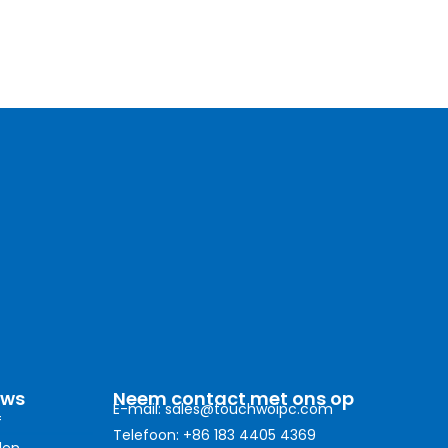
uws
Neem contact met ons op
E-mail: sales@touchwoipc.com
f
Telefoon: +86 183 4405 4369