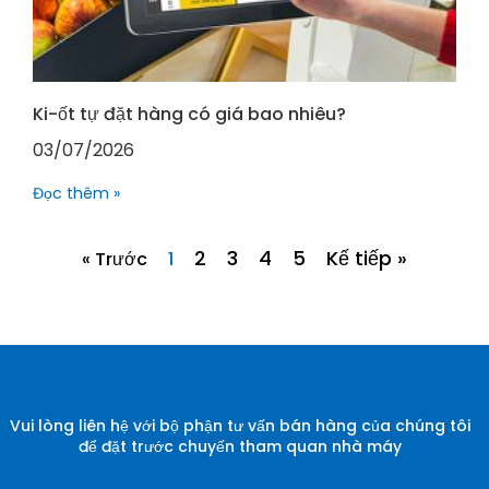
Ki-ốt tự đặt hàng có giá bao nhiêu?
03/07/2026
Đọc thêm »
2
3
4
5
Kế tiếp »
« Trước
1
Vui lòng liên hệ với bộ phận tư vấn bán hàng của chúng tôi
để đặt trước chuyến tham quan nhà máy