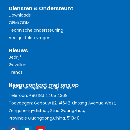
Diensten & Ondersteunt
Downloads
OEM/ODM
Technische ondersteuning
Veelgestelde vragen
Nieuws
Bedrijf
Gevallen
Trends
Neem contact met ons op
E-mail: sales@touchwoipc.com
Telefoon: +86 183 4405 4369
Toevoegen: Gebouw B2, #642 Xintang Avenue West,
Zengcheng-district, Stad Guangzhou,
Provincie Guangdong,China. 511340