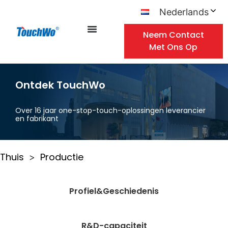
Nederlands
Neem Contact
Met Ons Op
Ontdek TouchWo
Over 16 jaar one-stop-touch-oplossingen leverancier
en fabrikant
Thuis
Productie
>
Profiel&Geschiedenis
R&D-capaciteit