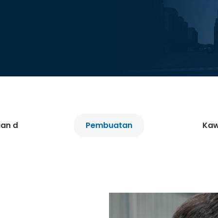
an d
Pembuatan
Kaw