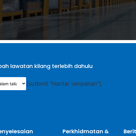
ah lawatan kilang terlebih dahulu
[su1bmit "Hantar tempahan"]
enyelesaian
Perkhidmatan &
Beri