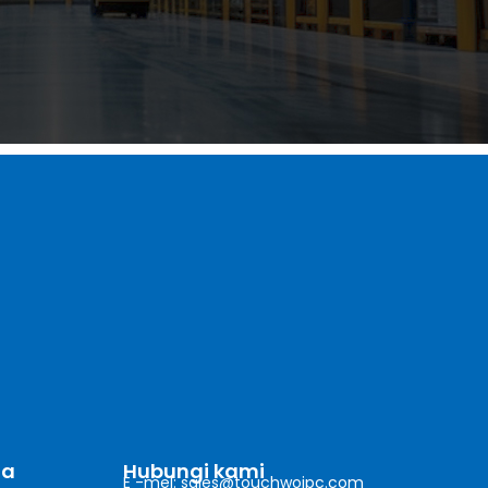
ta
Hubungi kami
E -mel: sales@touchwoipc.com