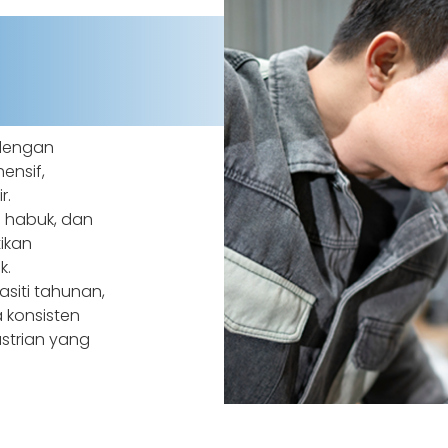
dengan
ensif,
r.
 habuk, dan
ikan
k.
asiti tahunan,
a konsisten
strian yang