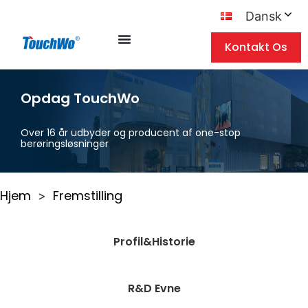
Dansk
Kontakt Os
Opdag TouchWo
Over 16 år udbyder og producent af one-stop
berøringsløsninger
Hjem
Fremstilling
>
Profil&Historie
R&D Evne