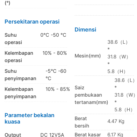
(°)
Persekitaran operasi
Dimensi
Suhu
0℃ -50 ℃
38.6（L）
operasi
*
Kelembapan
10% - 80%
Mesin(mm)
31.8（W）
operasi
*
Suhu
-5℃ -60
5.8（H）
penyimpanan
℃
38.6（L
Saiz
*
Kelembapan
10% - 85%
pembukaan
31.8（W
penyimpanan
tertanam(mm)
*
5.8（H）
Parameter bekalan
Berat
4.47 Kg
kuasa
bersih
Berat kasar
6.17 Kg
Output
DC 12V5A