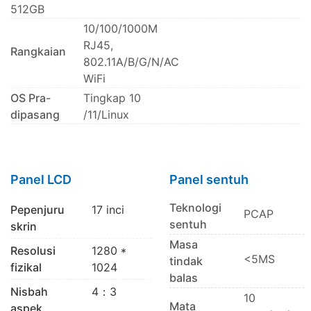
512GB
10/100/1000M
RJ45,
Rangkaian
802.11A/B/G/N/AC
WiFi
OS Pra-
Tingkap 10
dipasang
/11/Linux
Panel LCD
Panel sentuh
Teknologi
Pepenjuru
17 inci
PCAP
sentuh
skrin
Masa
Resolusi
1280 *
<5MS
tindak
fizikal
1024
balas
Nisbah
4：3
10
Mata
aspek