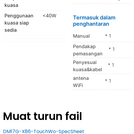
kuasa
Penggunaan
<40W
Termasuk dalam
kuasa siap
penghantaran
sedia
Manual
* 1
Pendakap
* 1
pemasangan
Penyesuai
* 1
kuasa&kabel
antena
* 1
WiFi
Muat turun fail
DM17G-X86-TouchWo-SpecSheet