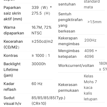
standard
sentuhan
mata
Paparkan
339（W）*
saiz skrin
275.5（H）
Sentuh
aktif (mm)
pengiktirafan
>1.5mm
yang
Warna
16.7M, 72%
berkesan
dipaparkan
NTSC
Kekerapan
200Hz
Kecerahan
≥250cd/m2
mengimbas
(CD/M2）
Mengimbas
4096 *
Kontras
≥ 1000：1
ketepatan
4096
180
Backlight
30000h
Workcurrent/voltan
± 5
Lifetime
(jam)
Kelas
Mohs 7
Kadar
60 Hz
Kekerasan
kaca
reflash
permukaan
kalis
Sudut
85/85/85/85(Typ.)
letupan
visual h/v
(CR≥10)