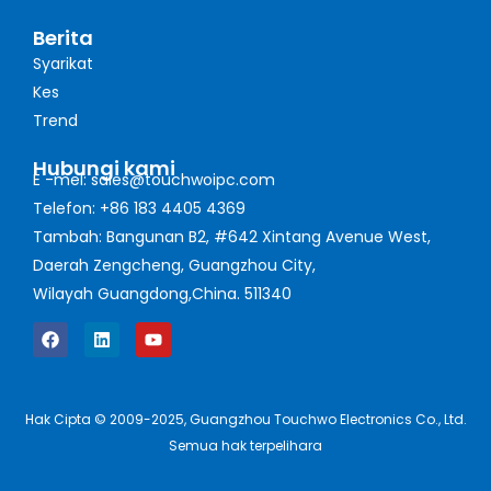
Berita
Syarikat
Kes
Trend
Hubungi kami
E -mel: sales@touchwoipc.com
Telefon: +86 183 4405 4369
Tambah: Bangunan B2, #642 Xintang Avenue West,
Daerah Zengcheng, Guangzhou City,
Wilayah Guangdong,China. 511340
Hak Cipta © 2009-2025, Guangzhou Touchwo Electronics Co., Ltd.
Semua hak terpelihara