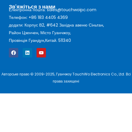
Зв'яжіться з нами
Електронна пошта: sales@touchwoipc.com
Телефон: +86 183 4405 4369
додати: Корпус В2, #642 Західна авеню Сіньтан,
Район Цзенчен, Місто Гуанчжоу,
Провінція Гуандун,Китай. 511340
Авторське право © 2009-2025, Гуанчжоу TouchWo Electronics Co., Ltd. Всі
права захищені