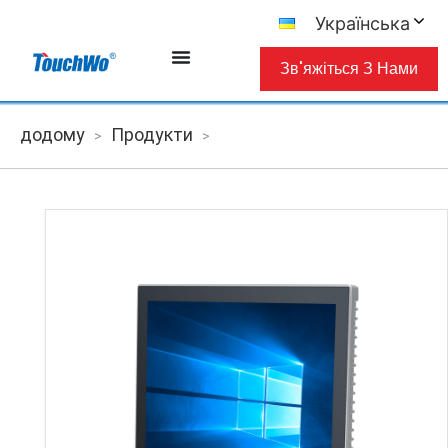
Українська
Зв'яжіться З Нами
додому
Продукти
>
>