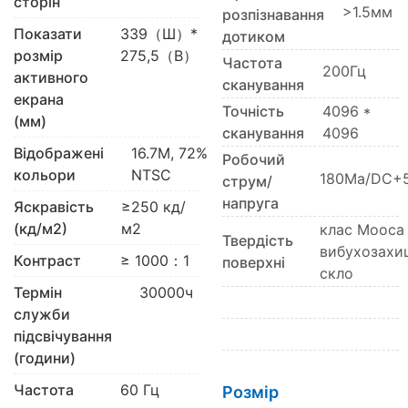
сторін
>1.5мм
розпізнавання
Показати
339（Ш）*
дотиком
розмір
275,5（В）
Частота
200Гц
активного
сканування
екрана
Точність
4096 *
(мм)
сканування
4096
Відображені
16.7М, 72%
Робочий
кольори
NTSC
180Ma/DC+
струм/
напруга
Яскравість
≥250 кд/
(кд/м2)
м2
клас Мооса
Твердість
вибухозахи
Контраст
≥ 1000：1
поверхні
скло
Термін
30000ч
служби
підсвічування
(години)
Частота
60 Гц
Розмір