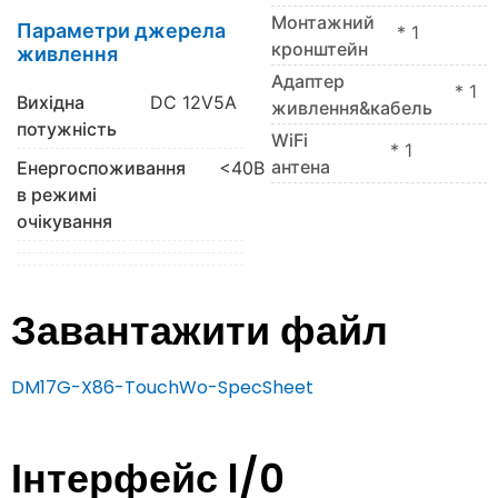
Монтажний
Параметри джерела
* 1
кронштейн
живлення
Адаптер
* 1
Вихідна
DC 12V5A
живлення&кабель
потужність
WiFi
* 1
антена
Енергоспоживання
<40В
в режимі
очікування
Завантажити файл
DM17G-X86-TouchWo-SpecSheet
Інтерфейс l/0