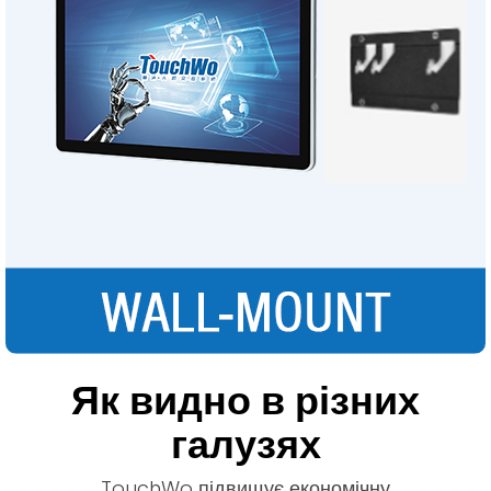
Як видно в різних
галузях
TouchWo підвищує економічну