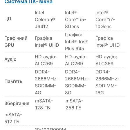
Система ПК- вікна
Intel
Intel®
Intel®
ЦП
Celeron®
Core™ i5-
Core™i7-
J6412
8Gens
10Gens
Графіка
Графічний
Графіка
Графіка
Intel® Iris®
GPU
Intel® UHD
Intel® UHD
Plus 645
HD аудіо:
HD аудіо:
HD аудіо:
Аудіо
ALC269
ALC269
ALC269
DDR4-
DDR4-
DDR4-
2666MHz-
2666MHz-
2666MHz-
Пам'ять
SODIMM-
SODIMM-
SODIMM-
4G
8G
16G
mSATA-
mSATA-
Зберігання
128 ГБ
256 ГБ
mSATA-
512 ГБ
10/100/1000M