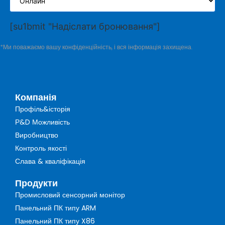
[su1bmit "Надіслати бронювання"]
*Ми поважаємо вашу конфіденційність, і вся інформація захищена.
Компанія
Профіль&історія
Р&D Можливість
Виробництво
Контроль якості
Слава & кваліфікація
Продукти
Промисловий сенсорний монітор
Панельний ПК типу ARM
Панельний ПК типу X86