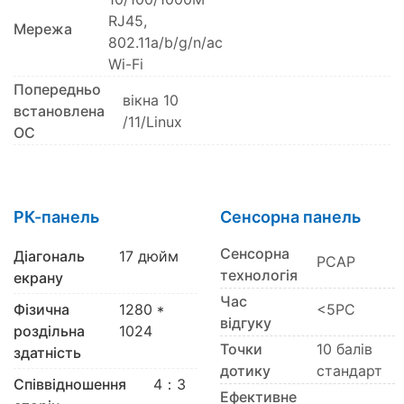
RJ45,
Мережа
802.11a/b/g/n/ac
Wi-Fi
Попередньо
вікна 10
встановлена
/11/Linux
​​ОС
РК-панель
Сенсорна панель
Сенсорна
Діагональ
17 дюйм
PCAP
технологія
екрану
Час
Фізична
1280 *
<5РС
відгуку
роздільна
1024
Точки
10 балів
здатність
дотику
стандарт
Співвідношення
4：3
Ефективне