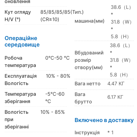
оновлення
38.6（L）
Кут огляду
85/85/85/85(Тип.)
*
H/V (°)
(CR≥10)
машина(мм)
31.8（W）
*
5.8（H）
Операційне
середовище
38.6（L）
Вбудований
*
Робоча
0℃-50 ℃
розмір
31.8（W）
температура
отвору(мм)
*
5.8（H）
Експлуатація
10% - 80%
Вологість
Вага нетто
4.47 КГ
Температура
-5℃-60
Вага
6.17 КГ
зберігання
℃
брутто
Вологість
10% - 85%
при
Включено в доставку
зберіганні
Інструкція
* 1