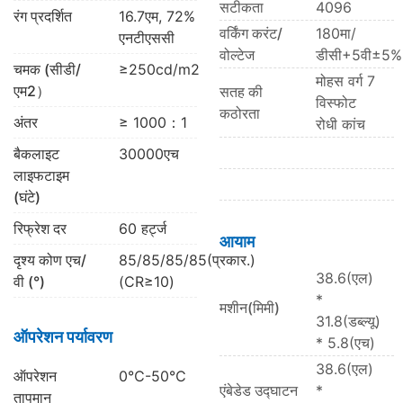
सटीकता
4096
रंग प्रदर्शित
16.7एम, 72%
वर्किंग करंट/
180मा/
एनटीएससी
वोल्टेज
डीसी+5वी±5%
चमक (सीडी/
≥250cd/m2
मोहस वर्ग 7
एम2）
सतह की
विस्फोट
कठोरता
अंतर
≥ 1000：1
रोधी कांच
बैकलाइट
30000एच
लाइफटाइम
(घंटे)
रिफ्रेश दर
60 हर्ट्ज
आयाम
दृश्य कोण एच/
85/85/85/85(प्रकार.)
38.6(एल)
वी (°)
(CR≥10)
*
मशीन(मिमी)
31.8(डब्ल्यू)
ऑपरेशन पर्यावरण
* 5.8(एच)
38.6(एल)
ऑपरेशन
0℃-50℃
एंबेडेड उद्घाटन
*
तापमान