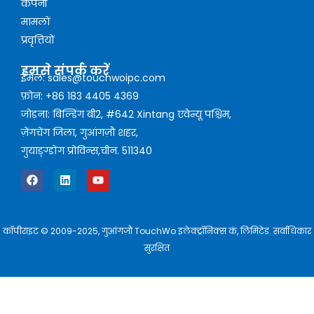
कंपनी
मामलों
प्रवृत्तियों
हमसे संपर्क करें
ईमेल: sales@touchwoipc.com
फ़ोन: +86 183 4405 4369
जोड़ना: बिल्डिंग बी2, #642 Xintang एवेन्यू पश्चिम,
ज़ेंगचेंग जिला, गुआंगज़ौ शहर,
गुयाङ्ग्डोंग प्रोविन्स,चीन. 511340
कॉपीराइट © 2009-2025, गुआंगज़ौ TouchWo इलेक्ट्रॉनिक्स कं, लिमिटेड. सर्वाधिकार
सुरक्षित