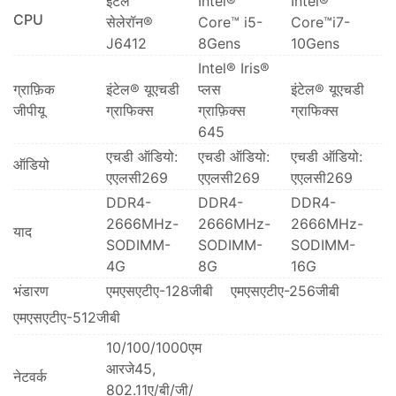
इंटेल
Intel®
Intel®
CPU
सेलेरॉन®
Core™ i5-
Core™i7-
J6412
8Gens
10Gens
Intel® Iris®
ग्राफ़िक
इंटेल® यूएचडी
प्लस
इंटेल® यूएचडी
जीपीयू
ग्राफिक्स
ग्राफ़िक्स
ग्राफिक्स
645
एचडी ऑडियो:
एचडी ऑडियो:
एचडी ऑडियो:
ऑडियो
एएलसी269
एएलसी269
एएलसी269
DDR4-
DDR4-
DDR4-
2666MHz-
2666MHz-
2666MHz-
याद
SODIMM-
SODIMM-
SODIMM-
4G
8G
16G
भंडारण
एमएसएटीए-128जीबी
एमएसएटीए-256जीबी
एमएसएटीए-512जीबी
10/100/1000एम
आरजे45,
नेटवर्क
802.11ए/बी/जी/