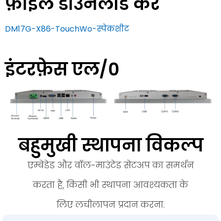
फ़ाइल डाउनलोड करें
DM17G-X86-TouchWo-स्पेकशीट
इंटरफ़ेस एल/0
बहुमुखी स्थापना विकल्प
एम्बेडेड और वॉल-माउंटेड सेटअप का समर्थन
करता है, किसी भी स्थापना आवश्यकता के
लिए लचीलापन प्रदान करना.