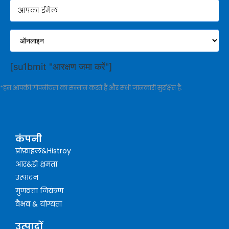
[su1bmit "आरक्षण जमा करें"]
*हम आपकी गोपनीयता का सम्मान करते हैं और सभी जानकारी सुरक्षित है.
कंपनी
प्रोफ़ाइल&Histroy
आर&डी क्षमता
उत्पादन
गुणवत्ता नियंत्रण
वैभव & योग्यता
उत्पादों