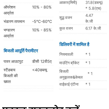
आकार(मिमी)
31.8(डब्ल्यू)
ऑपरेशन
10% - 80%
* 5.8(एच)
आर्द्रता
4.47
शुद्ध वजन
के.जी
भंडारण तापमान
-5℃-60℃
कुल वजन
6.17 के.जी
भण्डारण
10% - 85%
आर्द्रता
डिलिवरी में शामिल है
बिजली आपूर्ति पैरामीटर
नियमावली
* 1
पावर आउटपुट
डीसी 12वी5ए
माउंटिंग ब्रैकेट
* 1
स्टैंडबाय
<40डब्ल्यू
बिजली
* 1
बिजली की
अनुकूलक&केबल
खपत
वाईफ़ाई एंटीना
* 1