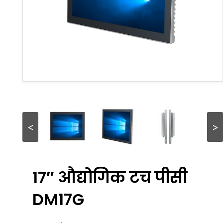
<
>
17″ औद्योगिक टच पीसी
DM17G