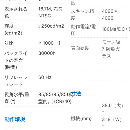
度
表示される
16.7M, 72%
スキャン精
4096 *
色
NTSC
度
4096
輝度
≧250cd/m2
動作電流/電
180Ma/DC+
(cd/m2）
圧
モース級
対比
≥ 1000：1
表面硬度
7 防爆ガ
バックライ
30000h
ラス
トの寿命
(時間)
リフレッシ
60 Hz
ュレート
寸法
視角水平/垂
85/85/85/85(典
直 (°)
型的。)(CR≧10)
38.6（大）
*
機械(mm)
動作環境
31.8
（W）
*