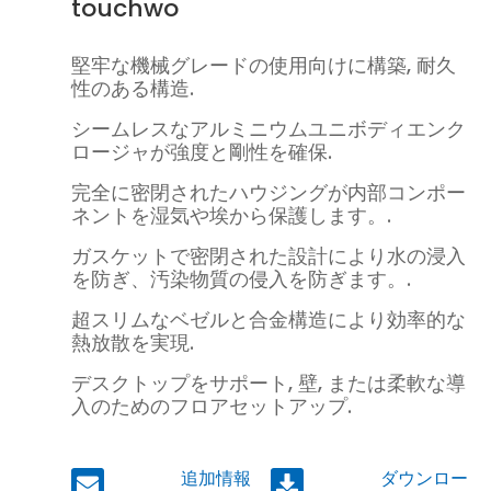
touchwo
堅牢な機械グレードの使用向けに構築, 耐久
性のある構造.
シームレスなアルミニウムユニボディエンク
ロージャが強度と剛性を確保.
完全に密閉されたハウジングが内部コンポー
ネントを湿気や埃から保護します。.
ガスケットで密閉された設計により水の浸入
を防ぎ、汚染物質の侵入を防ぎます。.
超スリムなベゼルと合金構造により効率的な
熱放散を実現.
デスクトップをサポート, 壁, または柔軟な導
入のためのフロアセットアップ.
追加情報
ダウンロー