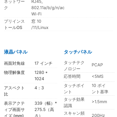
ネットワー
RJ45,
ク
802.11a/b/g/n/ac
Wi-Fi
プリインス
窓 10
トールOS
/11/Linux
液晶パネル
タッチパネル
タッチテク
画面対角線
17 インチ
PCAP
ノロジー
物理解像度
1280 *
応答時間
<5MS
1024
タッチポイ
10 ポイ
アスペクト
4：3
ント
ント基準
比
タッチ効果
>1.5mm
表示アクテ
339（幅）*
認識
ィブ画面サ
275.5（高
スキャン頻
200Hz
イズ (mm)
さ）