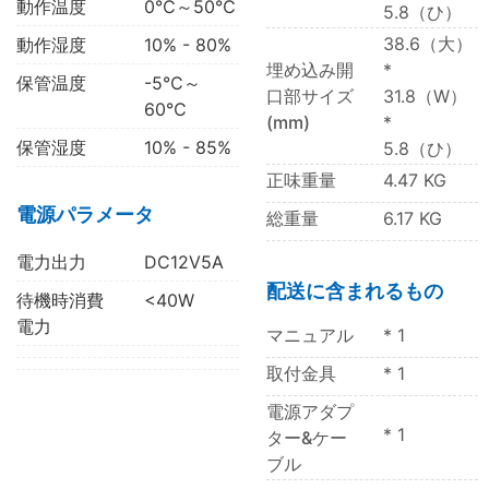
動作温度
0℃～50℃
5.8（ひ）
38.6（大）
動作湿度
10% - 80%
埋め込み開
*
保管温度
-5℃～
口部サイズ
31.8
（W）
60℃
(mm)
*
保管湿度
10% - 85%
5.8（ひ）
正味重量
4.47 KG
電源パラメータ
総重量
6.17 KG
電力出力
DC12V5A
配送に含まれるもの
待機時消費
<40W
電力
マニュアル
* 1
取付金具
* 1
電源アダプ
* 1
ター&ケー
ブル