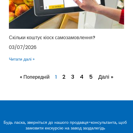
Скільки коштує кіоск самозамовлення?
03/07/2026
Читати далі »
2
3
4
5
Далі »
« Попередній
1
Будь ласка, зверніться до нашого продавця-консультанта, щоб
замовити екскурсію на завод заздалегідь