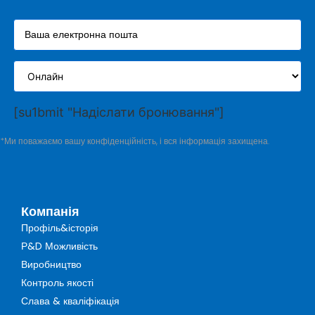
[su1bmit "Надіслати бронювання"]
*Ми поважаємо вашу конфіденційність, і вся інформація захищена.
Компанія
Профіль&історія
Р&D Можливість
Виробництво
Контроль якості
Слава & кваліфікація