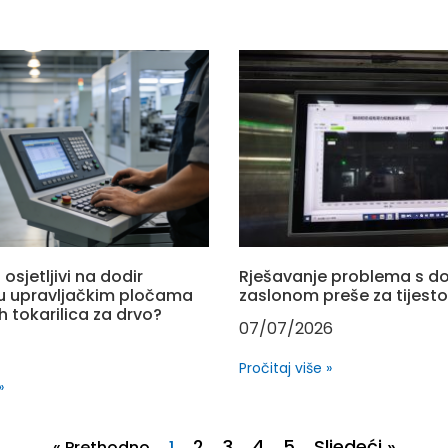
 osjetljivi na dodir
Rješavanje problema s d
u upravljačkim pločama
zaslonom preše za tijesto
ih tokarilica za drvo?
07/07/2026
Pročitaj više »
»
2
3
4
5
Sljedeći »
« Prethodno
1