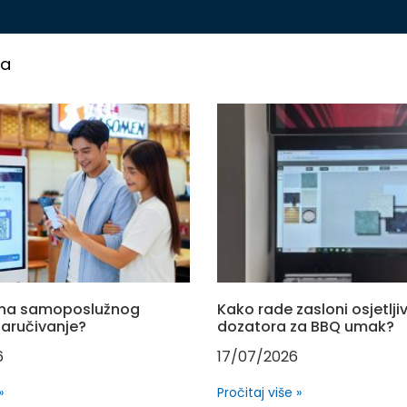
ja
jena samoposlužnog
Kako rade zasloni osjetljiv
naručivanje?
dozatora za BBQ umak?
6
17/07/2026
»
Pročitaj više »