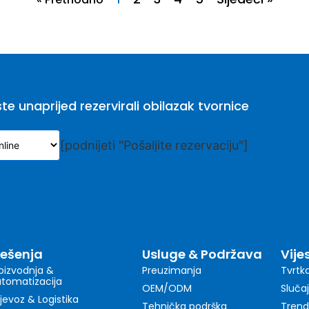
 unaprijed rezervirali obilazak tvornice
[podnijeti "Pošaljite rezervaciju"]
ješenja
Usluge & Podržava
Vijes
oizvodnja &
Preuzimanja
Tvrtk
tomatizacija
OEM/ODM
Slučaj
ijevoz & Logistika
Tehnička podrška
Trend