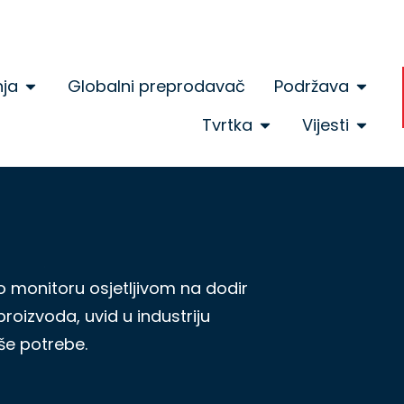
nja
Globalni preprodavač
Podržava
Tvrtka
Vijesti
 o monitoru osjetljivom na dodir
proizvoda, uvid u industriju
še potrebe.