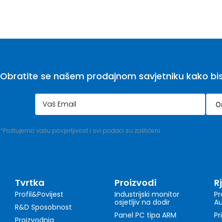
Obratite se našem prodajnom savjetniku kako biste
*Poštujemo vašu povjerljivost i svi podaci su zaštićeni.
Tvrtka
Proizvodi
R
Profil&Povijest
Industrijski monitor
Pr
osjetljiv na dodir
Au
R&D Sposobnost
Panel PC tipa ARM
Pr
Proizvodnja