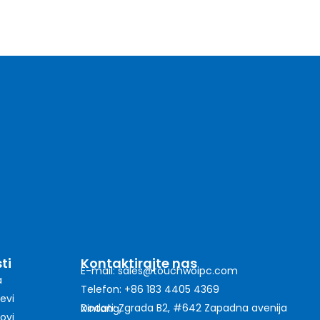
ti
Kontaktirajte nas
E-mail: sales@touchwoipc.com
a
Telefon: +86 183 4405 4369
evi
Dodati: Zgrada B2, #642 Zapadna avenija Xintang,
ovi