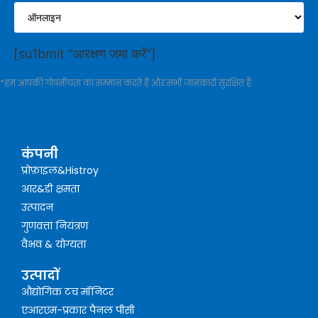
[su1bmit "आरक्षण जमा करें"]
*हम आपकी गोपनीयता का सम्मान करते हैं और सभी जानकारी सुरक्षित है.
कंपनी
प्रोफ़ाइल&Histroy
आर&डी क्षमता
उत्पादन
गुणवत्ता नियंत्रण
वैभव & योग्यता
उत्पादों
औद्योगिक टच मॉनिटर
एआरएम-प्रकार पैनल पीसी