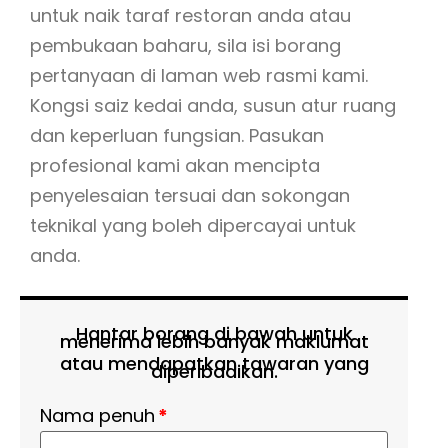
untuk naik taraf restoran anda atau
pembukaan baharu, sila isi borang
pertanyaan di laman web rasmi kami.
Kongsi saiz kedai anda, susun atur ruang
dan keperluan fungsian. Pasukan
profesional kami akan mencipta
penyelesaian tersuai dan sokongan
teknikal yang boleh dipercayai untuk
anda.
Hantar borang di bawah untuk
menerima lebih banyak maklumat
atau mendapatkan tawaran yang
diperibadikan.
Nama penuh
*