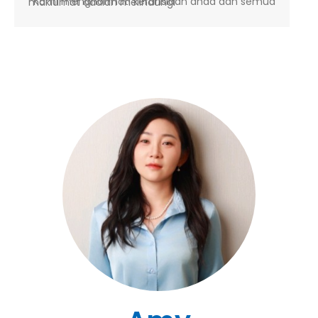
*Kami menghormati kerahsiaan anda dan semua maklumat adalah melindungi