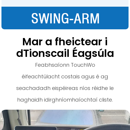
Mar a fheictear i
dTionscail Éagsúla
Feabhsaíonn TouchWo
éifeachtúlacht costais agus é ag
seachadadh eispéireas níos réidhe le
haghaidh idirghníomhaíochtaí cliste.