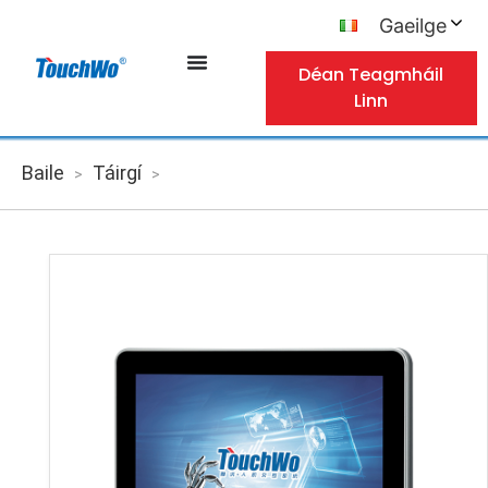
Gaeilge
Déan Teagmháil
Linn
Baile
Táirgí
>
>