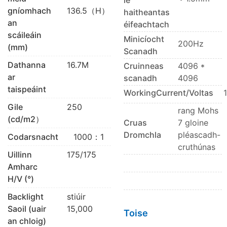
gníomhach
136.5（H）
haitheantas
an
éifeachtach
scáileáin
Minicíocht
200Hz
(mm)
Scanadh
Dathanna
16.7M
Cruinneas
4096 *
ar
scanadh
4096
taispeáint
WorkingCurrent/Voltas
Gile
250
rang Mohs
(cd/m2）
Cruas
7 gloine
Dromchla
pléascadh-
Codarsnacht
1000：1
cruthúnas
Uillinn
175/175
Amharc
H/V (°)
Backlight
stiúir
Saoil (uair
15,000
Toise
an chloig)