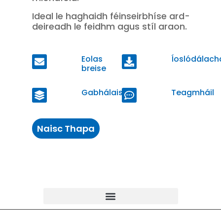
Ideal le haghaidh féinseirbhíse ard-
deireadh le feidhm agus stíl araon.
Eolas
Íoslódálach
breise
Gabhálais
Teagmháil
Naisc Thapa