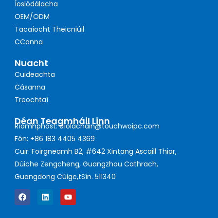
Íoslódálacha
OEM/ODM
Tacaíocht Theicniúil
CCanna
Nuacht
Cuideachta
Cásanna
Treochtaí
Déan Teagmháil Linn
Ríomhphost: díolacháin@touchwoipc.com
Fón: +86 183 4405 4369
Cuir: Foirgneamh B2, #642 Xintang Ascaill Thiar,
Dúiche Zengcheng, Guangzhou Cathrach,
Guangdong Cúige,tSín. 511340