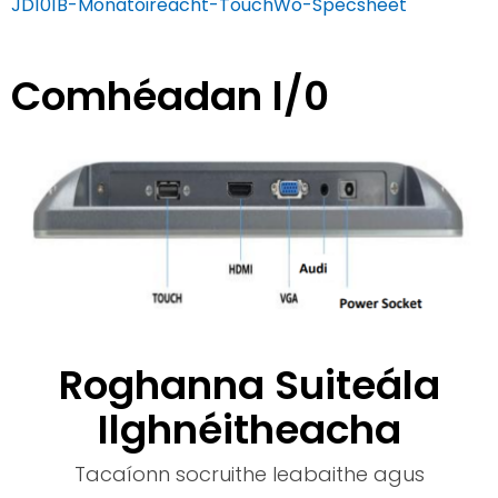
JD101B-Monatóireacht-TouchWo-Specsheet
Comhéadan l/0
Roghanna Suiteála
Ilghnéitheacha
Tacaíonn socruithe leabaithe agus