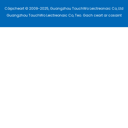
Cóipcheart © 2009-2025, Guangzhou TouchWo Leictreonaic Co, Ltd
Guangzhou TouchWo Leictreonaic Co, Teo. Gach ceart ar cosaint