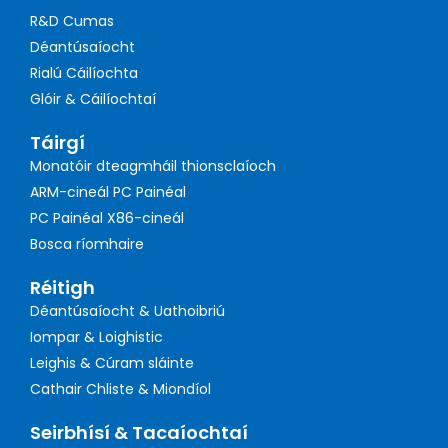
R&D Cumas
Déantúsaíocht
Rialú Cáilíochta
Glóir & Cáilíochtaí
Táirgí
Monatóir dteagmháil thionsclaíoch
ARM-cineál PC Painéal
PC Painéal X86-cineál
Bosca ríomhaire
Réitigh
Déantúsaíocht & Uathoibriú
Iompar & Loighistic
Leighis & Cúram sláinte
Cathair Chliste & Miondíol
Seirbhísí & Tacaíochtaí