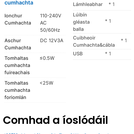
cumhachta
Lámhleabhar
* 1
Lúibín
Ionchur
110-240V
* 1
gléasta
Cumhachta
AC
balla
50/60Hz
Cuibheoir
Aschur
DC 12V3A
* 1
Cumhachta&cábla
Cumhachta
USB
* 1
Tomhaltas
≤0.5W
cumhachta
fuireachais
Tomhaltas
<25W
cumhachta
foriomlán
Comhad a íoslódáil