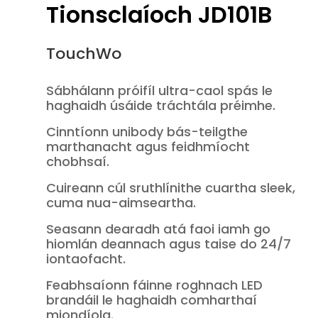
Tionsclaíoch JD101B
TouchWo
Sábhálann próifíl ultra-caol spás le
haghaidh úsáide tráchtála préimhe.
Cinntíonn unibody bás-teilgthe
marthanacht agus feidhmíocht
chobhsaí.
Cuireann cúl sruthlínithe cuartha sleek,
cuma nua-aimseartha.
Seasann dearadh atá faoi iamh go
hiomlán deannach agus taise do 24/7
iontaofacht.
Feabhsaíonn fáinne roghnach LED
brandáil le haghaidh comharthaí
miondíola.