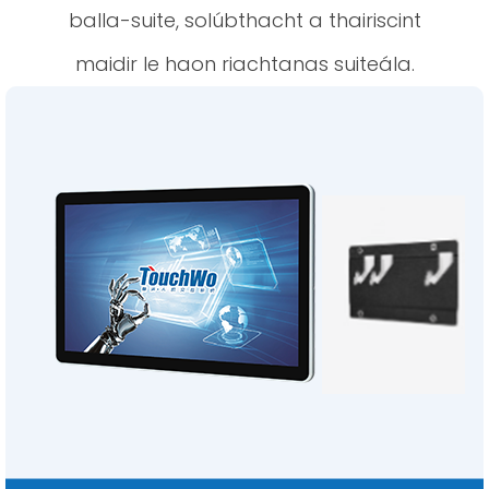
balla-suite, solúbthacht a thairiscint
maidir le haon riachtanas suiteála.