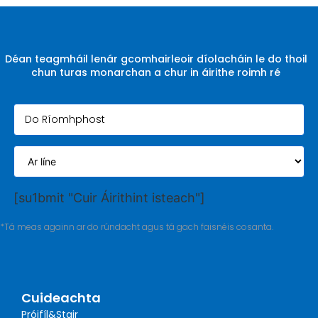
Déan teagmháil lenár gcomhairleoir díolacháin le do thoil
chun turas monarchan a chur in áirithe roimh ré
[su1bmit "Cuir Áirithint isteach"]
*Tá meas againn ar do rúndacht agus tá gach faisnéis cosanta.
Cuideachta
Próifíl&Stair