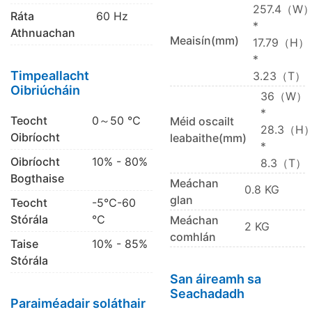
257.4（W
Ráta
60 Hz
*
Athnuachan
Meaisín(mm)
17.79（H）
*
Timpeallacht
3.23（T）
Oibriúcháin
36（W）
*
Teocht
0～50 ℃
Méid oscailt
28.3（H
Oibríocht
leabaithe(mm)
*
Oibríocht
10% - 80%
8.3（T）
Bogthaise
Meáchan
0.8 KG
glan
Teocht
-5℃-60
Stórála
℃
Meáchan
2 KG
comhlán
Taise
10% - 85%
Stórála
San áireamh sa
Seachadadh
Paraiméadair soláthair