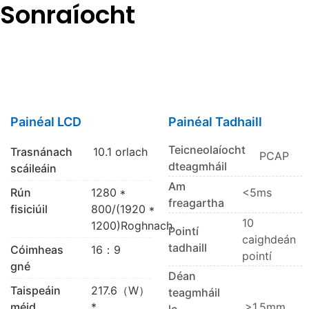
Sonraíocht
Painéal LCD
Painéal Tadhaill
Teicneolaíocht
Trasnánach
10.1 orlach
PCAP
dteagmháil
scáileáin
Am
Rún
1280 *
<5ms
freagartha
fisiciúil
800/(1920 *
10
1200)Roghnach
Pointí
caighdeán
tadhaill
Cóimheas
16：9
pointí
gné
Déan
Taispeáin
217.6（W）
teagmháil
méid
*
>1.5mm
le