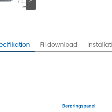
ecifikation
Fil download
Installat
Berøringspanel