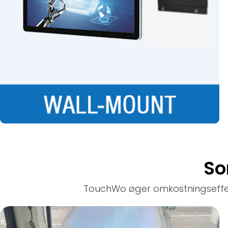
So
TouchWo øger omkostningseffekti