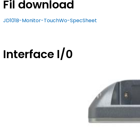
Fil download
JD101B-Monitor-TouchWo-SpecSheet
Interface l/0