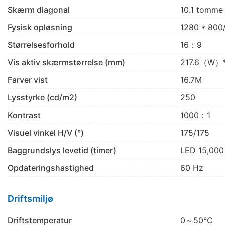
Skærm diagonal
10.1 tomme
Fysisk opløsning
1280 * 800/
Størrelsesforhold
16：9
Vis aktiv skærmstørrelse (mm)
217.6（W）
Farver vist
16.7M
Lysstyrke (cd/m2)
250
Kontrast
1000：1
Visuel vinkel H/V (°)
175/175
Baggrundslys levetid (timer)
LED 15,000
Opdateringshastighed
60 Hz
Driftsmiljø
Driftstemperatur
0～50℃