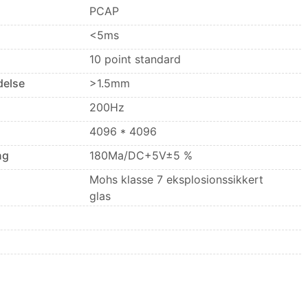
PCAP
<5ms
10 point standard
delse
>1.5mm
200Hz
4096 * 4096
ng
180Ma/DC+5V±5 %
Mohs klasse 7 eksplosionssikkert
glas