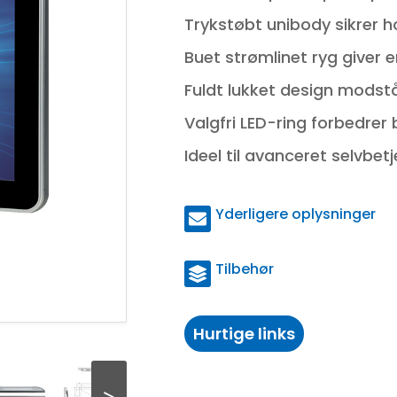
Trykstøbt unibody sikrer h
Buet strømlinet ryg giver
Fuldt lukket design modstå
Valgfri LED-ring forbedrer b
Ideel til avanceret selvbet
Yderligere oplysninger
Tilbehør
Hurtige links
>