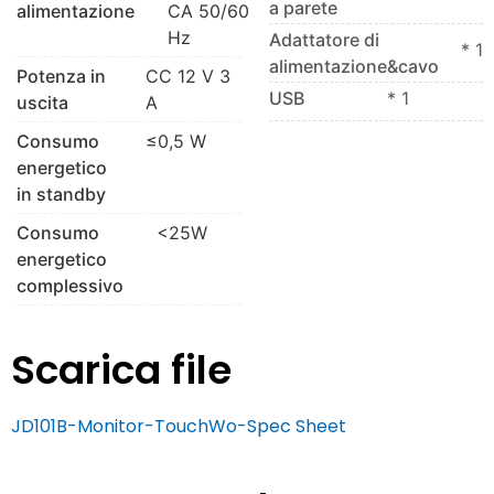
a parete
alimentazione
CA 50/60
Hz
Adattatore di
* 1
alimentazione&cavo
Potenza in
CC 12 V 3
USB
* 1
uscita
A
Consumo
≤0,5 W
energetico
in standby
Consumo
<25W
energetico
complessivo
Scarica file
JD101B-Monitor-TouchWo-Spec Sheet