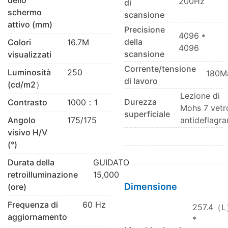
200Hz
di
schermo
scansione
attivo (mm)
Precisione
4096 *
della
Colori
16.7M
4096
scansione
visualizzati
Corrente/tensione
Luminosità
250
180M
di lavoro
(cd/m2）
Lezione di
Durezza
Contrasto
1000：1
Mohs 7 vetr
superficiale
Angolo
175/175
antideflagra
visivo H/V
(°)
Durata della
GUIDATO
retroilluminazione
15,000
Dimensione
(ore)
Frequenza di
60 Hz
257.4（
aggiornamento
*