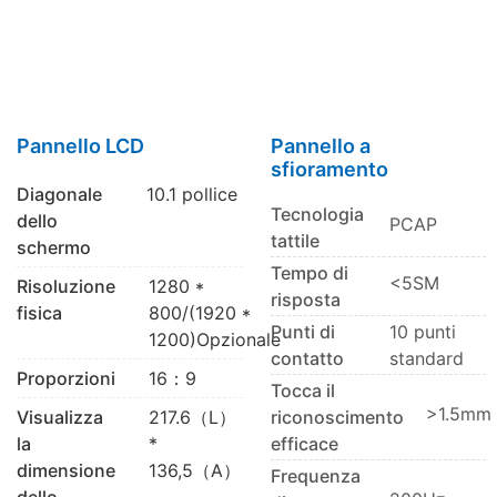
Pannello LCD
Pannello a
sfioramento
Diagonale
10.1 pollice
Tecnologia
dello
PCAP
tattile
schermo
Tempo di
<5SM
Risoluzione
1280 *
risposta
fisica
800/(1920 *
Punti di
10 punti
1200)Opzionale
contatto
standard
Proporzioni
16：9
Tocca il
>1.5mm
Visualizza
217.6（L）
riconoscimento
la
*
efficace
dimensione
136,5（A）
Frequenza
dello