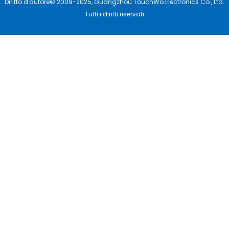
Diritto d'autore© 2009-2025, Guangzhou TouchWo Electronics Co., Ltd.
Tutti i diritti riservati