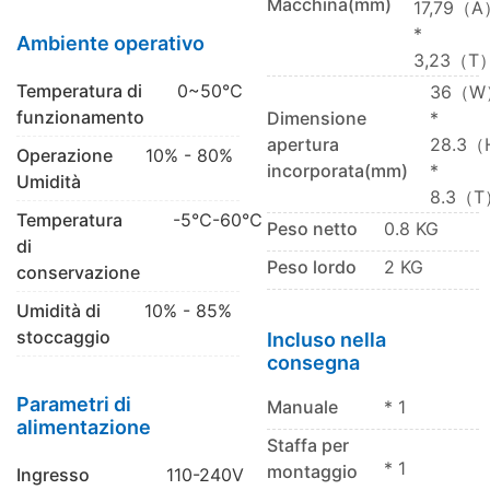
Macchina(mm)
17,79（A
*
Ambiente operativo
3,23（T
Temperatura di
0~50℃
36（W
funzionamento
Dimensione
*
apertura
28.3
Operazione
10% - 80%
incorporata(mm)
*
Umidità
8.3（T
Temperatura
-5℃-60℃
Peso netto
0.8 KG
di
Peso lordo
2 KG
conservazione
Umidità di
10% - 85%
stoccaggio
Incluso nella
consegna
Parametri di
Manuale
* 1
alimentazione
Staffa per
* 1
montaggio
Ingresso
110-240V