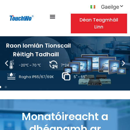
Gaeilge
Déan Teagmháil
Linn
Raon Iomlán Tionscail
Réitigh Tadhaill
-20℃ ~ 70 ℃
7*24
Rogha IP65/67/69K
5" ~ 65"
Monatóireacht a
dhéanamh ar