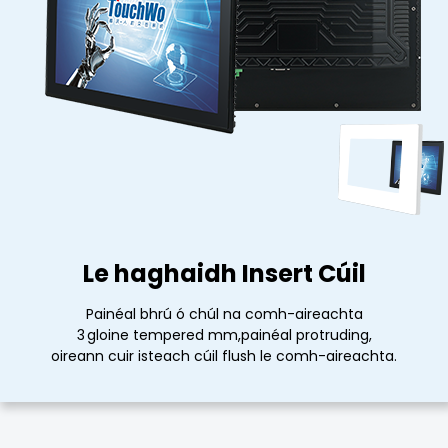
Le haghaidh Insert Cúil
Le haghaidh Insert Cúil
Painéal bhrú ó chúl na comh-aireachta
Painéal bhrú ó chúl na comh-aireachta
3 gloine tempered mm,painéal protruding,
3 gloine tempered mm,painéal protruding,
oireann cuir isteach cúil flush le comh-aireachta.
oireann cuir isteach cúil flush le comh-aireachta.