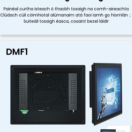
Painéal curtha isteach ó thaobh tosaigh na comh-aireachta
Painéal curtha isteach ó thaobh tosaigh na comh-aireachta
Clúdach cúil cóimhiotal alúmanaim atá faoi iamh go hiomlán；
Clúdach cúil cóimhiotal alúmanaim atá faoi iamh go hiomlán；
Suiteáil tosaigh éasca, cosaint bezel láidir
Suiteáil tosaigh éasca, cosaint bezel láidir
DMF1
DMF1