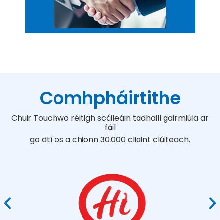
Comhpháirtithe
Chuir Touchwo réitigh scáileáin tadhaill gairmiúla ar
fáil
go dtí os a chionn 30,000 cliaint clúiteach.