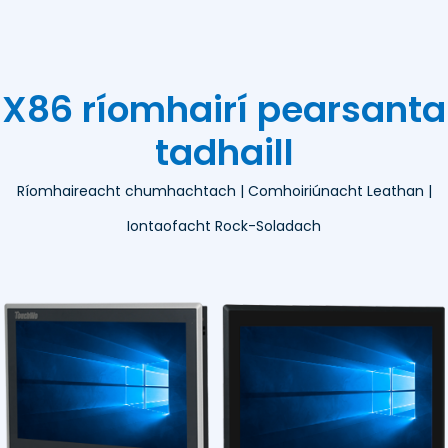
X86 ríomhairí pearsanta
tadhaill
Ríomhaireacht chumhachtach | Comhoiriúnacht Leathan |
Iontaofacht Rock-Soladach