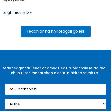
Léigh níos mó »
Féach ar na hAirteagail go léir
Déan teagmháil lenár gcomhairleoir díolacháin le do thoil
chun turas monarchan a chur in áirithe roimh ré