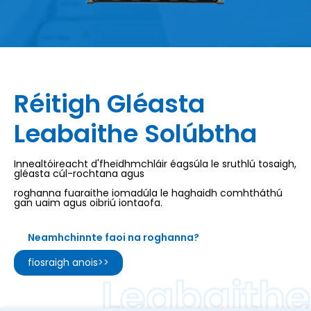
Réitigh Gléasta
Leabaithe Solúbtha
Innealtóireacht d'fheidhmchláir éagsúla le sruthlú tosaigh,
gléasta cúl-rochtana agus
roghanna fuaraithe iomadúla le haghaidh comhtháthú
gan uaim agus oibriú iontaofa.
Neamhchinnte faoi na roghanna?
fiosraigh anois>>
Leabaithe