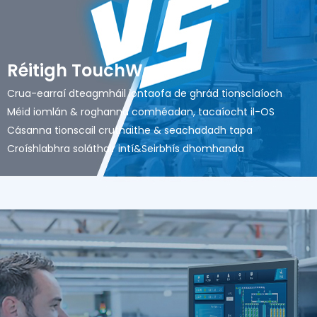
Réitigh TouchWo
Crua-earraí dteagmháil iontaofa de ghrád tionsclaíoch
Méid iomlán & roghanna comhéadan, tacaíocht il-OS
Cásanna tionscail cruthaithe & seachadadh tapa
Croíshlabhra soláthair intí&Seirbhís dhomhanda