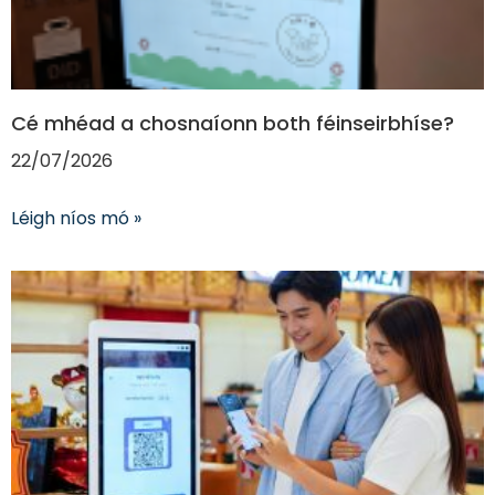
Cé mhéad a chosnaíonn both féinseirbhíse?
22/07/2026
Léigh níos mó »