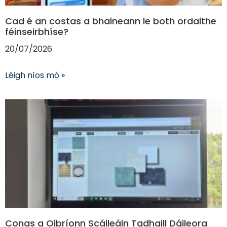
Cad é an costas a bhaineann le both ordaithe
féinseirbhíse?
20/07/2026
Léigh níos mó »
Conas a Oibríonn Scáileáin Tadhaill Dáileora