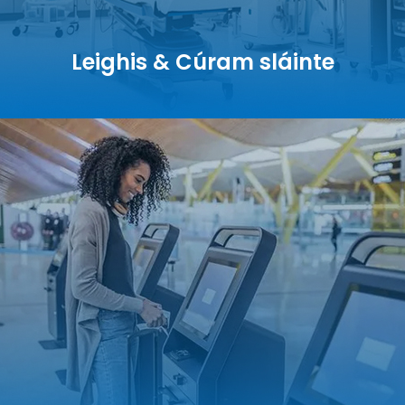
Leighis & Cúram sláinte
Leighis & Cúram sláinte
EMC · Íomháú · Seomra Oibriúcháin
Cathair Chliste & Miondíol