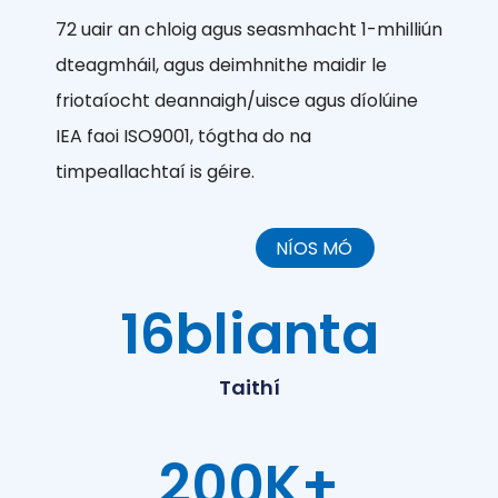
72 uair an chloig agus seasmhacht 1-mhilliún
dteagmháil, agus deimhnithe maidir le
friotaíocht deannaigh/uisce agus díolúine
IEA faoi ISO9001, tógtha do na
timpeallachtaí is géire.
NÍOS MÓ
16
blianta
Taithí
200
K+