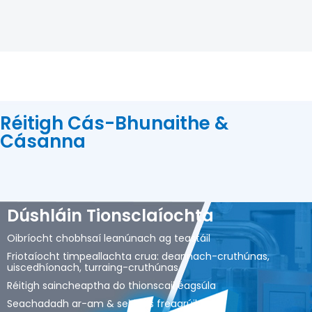
Réitigh Cás-Bhunaithe &
Cásanna
Dúshláin Tionsclaíochta
Oibríocht chobhsaí leanúnach ag teastáil
Friotaíocht timpeallachta crua: deannach-cruthúnas,
uiscedhíonach, turraing-cruthúnas
Réitigh saincheaptha do thionscail éagsúla
Seachadadh ar-am & seirbhís freagrúil