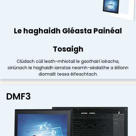
Le haghaidh Gléasta Painéal
Le haghaidh Gléasta Painéal
Tosaigh
Tosaigh
Clúdach cúil leath-mhiotail le gaothairí iolracha,
Clúdach cúil leath-mhiotail le gaothairí iolracha,
oiriúnach le haghaidh iarratas neamh-séalaithe a éilíonn
oiriúnach le haghaidh iarratas neamh-séalaithe a éilíonn
diomailt teasa éifeachtach.
diomailt teasa éifeachtach.
DMF3
DMF3