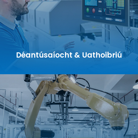
Déantúsaíocht & Uathoibriú
Déantúsaíocht & Uathoibriú
MES&ERP · Trealamh Tionsclaíoch · Fís Meaisín