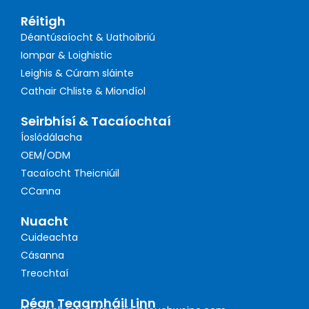
Réitigh
Déantúsaíocht & Uathoibriú
Iompar & Loighistic
Leighis & Cúram sláinte
Cathair Chliste & Miondíol
Seirbhísí & Tacaíochtaí
Íoslódálacha
OEM/ODM
Tacaíocht Theicniúil
CCanna
Nuacht
Cuideachta
Cásanna
Treochtaí
Déan Teagmháil Linn