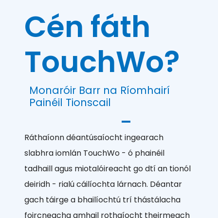
Cén fáth
TouchWo?
Monaróir Barr na Ríomhairí
Painéil Tionscail
Ráthaíonn déantúsaíocht ingearach
slabhra iomlán TouchWo - ó phainéil
tadhaill agus miotalóireacht go dtí an tionól
deiridh - rialú cáilíochta lárnach. Déantar
gach táirge a bhailíochtú trí thástálacha
foircneacha amhail rothaíocht theirmeach