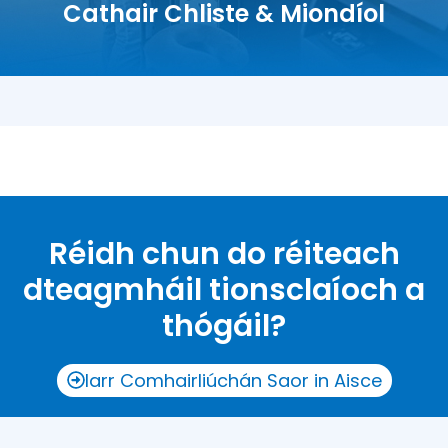
Cathair Chliste & Miondíol
Seirbhís phoiblí · Trácht · Oideachas · Both
Réidh chun do réiteach
dteagmháil tionsclaíoch a
thógáil?
Iarr Comhairliúchán Saor in Aisce