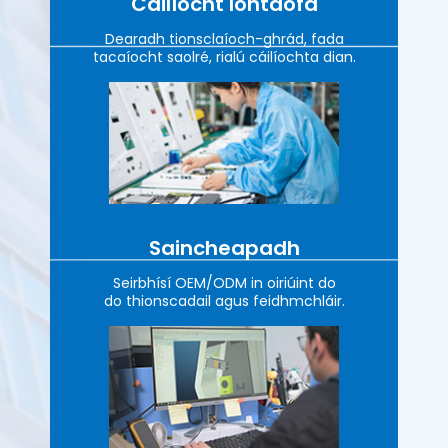
Cáilíocht Iontaofa
Dearadh tionsclaíoch-ghrád, fada
tacaíocht saolré, rialú cáilíochta dian.
Saincheapadh
Seirbhísí OEM/ODM in oiriúint do
do thionscadail agus feidhmchláir.