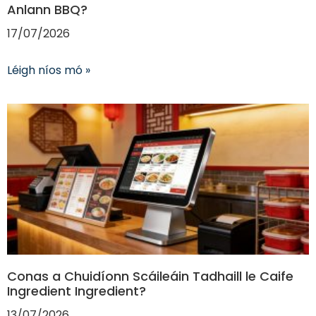
Anlann BBQ?
17/07/2026
Léigh níos mó »
Conas a Chuidíonn Scáileáin Tadhaill le Caife
Ingredient Ingredient?
13/07/2026