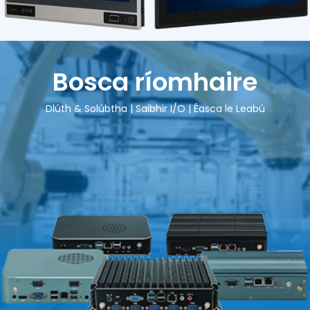
Bosca ríomhaire
Dlúth & Solúbtha | Saibhir I/O | Éasca le Leabú