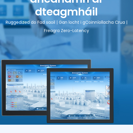
dteagmháil
Ruggedized do Fad saoil | Gan locht i gCoinníollacha Crua |
Freagra Zero-Latency