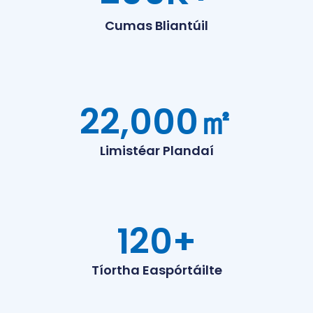
Cumas Bliantúil
22,000
㎡
Limistéar Plandaí
120
+
Tíortha Easpórtáilte