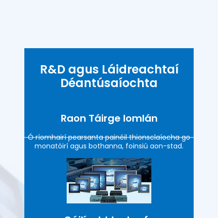
R&D agus Láidreachtaí
Déantúsaíochta
Raon Táirge Iomlán
Ó ríomhairí pearsanta painéil thionsclaíocha go
monatóirí agus bothanna, foinsiú aon-stad.