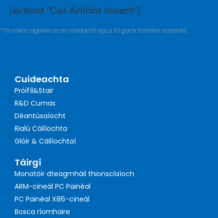
[su1bmit "Cuir Áirithint isteach"]
*Tá meas againn ar do rúndacht agus tá gach faisnéis cosanta.
Cuideachta
Próifíl&Stair
R&D Cumas
Déantúsaíocht
Rialú Cáilíochta
Glóir & Cáilíochtaí
Táirgí
Monatóir dteagmháil thionsclaíoch
ARM-cineál PC Painéal
PC Painéal X86-cineál
Bosca ríomhaire