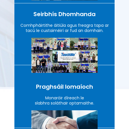
Seirbhís Dhomhanda
Comhpháirtithe áitiúla agus freagra tapa ar
tacú le custaiméirí ar fud an domhain.
Praghsáil Iomaíoch
Monaróir díreach le
slabhra soláthair optamaithe.