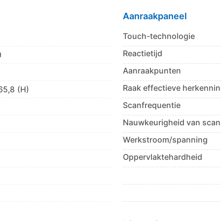
Aanraakpaneel
Touch-technologie
Reactietijd
0
Aanraakpunten
Raak effectieve herkenni
65,8 (H)
Scanfrequentie
Nauwkeurigheid van sca
Werkstroom/spanning
Oppervlaktehardheid