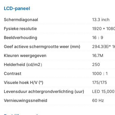
LCD-paneel
Schermdiagonaal
13.3 inch
Fysieke resolutie
1920 * 108
Beeldverhouding
16：9
Geef actieve schermgrootte weer (mm)
294.3(B)* 1
Kleuren weergegeven
16.7M
Helderheid (cd/m2）
250
Contrast
1000：1
Visuele hoek H/V (°)
175/175
Levensduur achtergrondverlichting (uur)
LED 15,000
Vernieuwingssnelheid
60 Hz