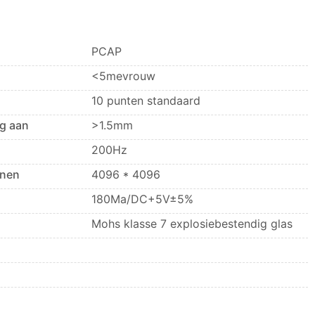
PCAP
<5mevrouw
10 punten standaard
ng aan
>1.5mm
200Hz
nnen
4096 * 4096
180Ma/DC+5V±5%
Mohs klasse 7 explosiebestendig glas