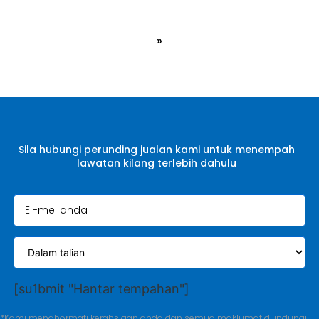
»
Sila hubungi perunding jualan kami untuk menempah
lawatan kilang terlebih dahulu
[su1bmit "Hantar tempahan"]
*Kami menghormati kerahsiaan anda dan semua maklumat dilindungi.