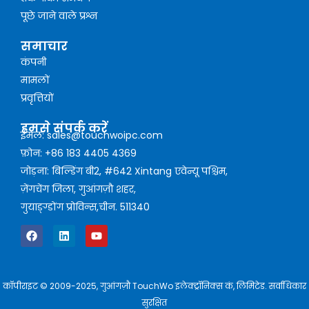
पूछे जाने वाले प्रश्न
समाचार
कंपनी
मामलों
प्रवृत्तियों
हमसे संपर्क करें
ईमेल: sales@touchwoipc.com
फ़ोन: +86 183 4405 4369
जोड़ना: बिल्डिंग बी2, #642 Xintang एवेन्यू पश्चिम,
ज़ेंगचेंग जिला, गुआंगज़ौ शहर,
गुयाङ्ग्डोंग प्रोविन्स,चीन. 511340
कॉपीराइट © 2009-2025, गुआंगज़ौ TouchWo इलेक्ट्रॉनिक्स कं, लिमिटेड. सर्वाधिकार
सुरक्षित