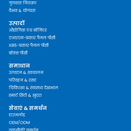
गुणवत्ता नियंत्रण
वैभव & योग्यता
उत्पादों
औद्योगिक टच मॉनिटर
एआरएम-प्रकार पैनल पीसी
X86-प्रकार पैनल पीसी
बॉक्स पीसी
समाधान
उत्पादन & स्वचालन
परिवहन & रसद
चिकित्सा & स्वास्थ्य देखभाल
स्मार्ट सिटी & खुदरा
सेवाएं & समर्थन
डाउनलोड
OEM/ODM
तकनीकी समर्थन