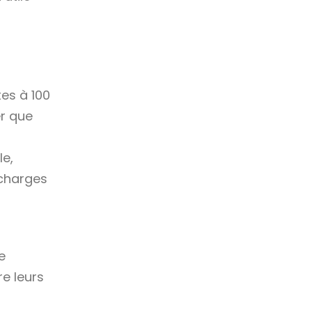
es à 100
er que
e,
rcharges
e
re leurs