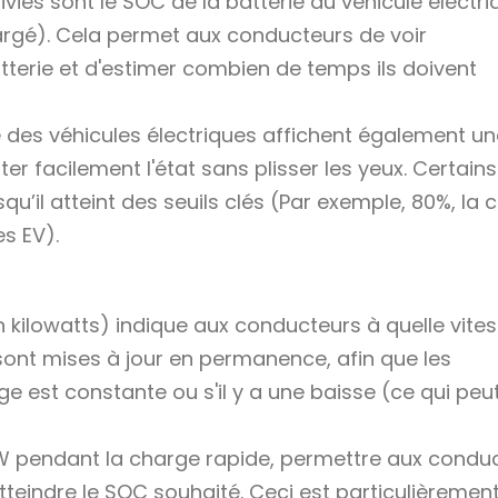
vies sont le SOC de la batterie du véhicule électriq
rgé). Cela permet aux conducteurs de voir
tterie et d'estimer combien de temps ils doivent
e des véhicules électriques affichent également un
ter facilement l'état sans plisser les yeux. Certains
’il atteint des seuils clés (Par exemple, 80%, la 
s EV).
kilowatts) indique aux conducteurs à quelle vites
sont mises à jour en permanence, afin que les
ge est constante ou s'il y a une baisse (ce qui peu
 kW pendant la charge rapide, permettre aux condu
teindre le SOC souhaité. Ceci est particulièrement 