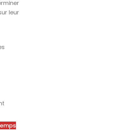
erminer
ur leur
es
nt
 temps