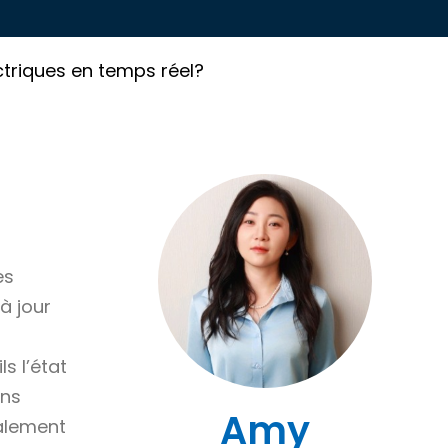
ectriques en temps réel?
es
à jour
s l’état
ans
Amy
ialement