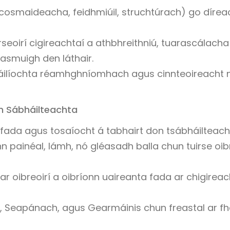
(cosmaideacha, feidhmiúil, struchtúrach) go dírea
oirí cigireachtaí a athbhreithniú, tuarascálacha
lasmuigh den láthair.
 cáilíochta réamhghníomhach agus cinnteoireacht 
h Sábháilteachta
fada agus tosaíocht á tabhairt don tsábháilteach
painéal, lámh, nó gléasadh balla chun tuirse oib
ar oibreoirí a oibríonn uaireanta fada ar chigireac
ch, Seapánach, agus Gearmáinis chun freastal ar fh