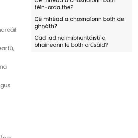
Cé mhéad a chosnaíonn both
féin-ordaithe?
Cé mhéad a chosnaíonn both de
ghnáth?
arcáil
Cad iad na míbhuntáistí a
bhaineann le both a úsáid?
eartú,
nna
agus
e.g.,