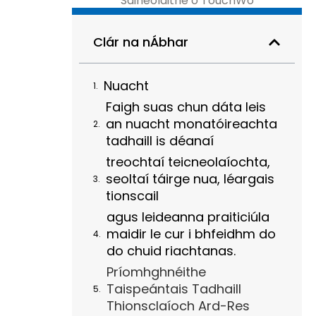
Saineolaithe ó TouchWo
Clár na nÁbhar
Nuacht
Faigh suas chun dáta leis
an nuacht monatóireachta
tadhaill is déanaí
treochtaí teicneolaíochta,
seoltaí táirge nua, léargais
tionscail
agus leideanna praiticiúla
maidir le cur i bhfeidhm do
do chuid riachtanas.
Príomhghnéithe
Taispeántais Tadhaill
Thionsclaíoch Ard-Res