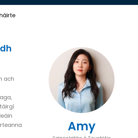
háirte
adh
nn ach
eaga,
táirgí
deáin
Amy
irteanna