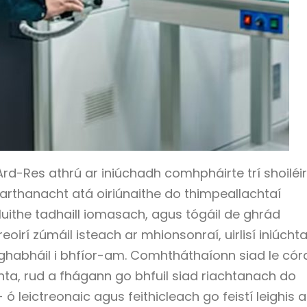
rd-Res athrú ar iniúchadh comhpháirte trí shoiléi
arthanacht atá oiriúnaithe do thimpeallachtaí
luithe tadhaill iomasach, agus tógáil de ghrád
eoirí zúmáil isteach ar mhionsonraí, uirlisí iniúcht
habháil i bhfíor-am. Comhtháthaíonn siad le córai
ochta, rud a fhágann go bhfuil siad riachtanach do
ó leictreonaic agus feithicleach go feistí leighis 