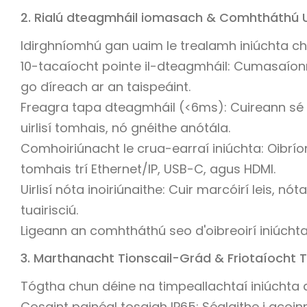
2. Rialú dteagmháil iomasach & Comhtháthú Ui
Idirghníomhú gan uaim le trealamh iniúchta ch
10-tacaíocht pointe il-dteagmháil: Cumasaíon
go díreach ar an taispeáint.
Freagra tapa dteagmháil (<6ms): Cuireann sé de
uirlisí tomhais, nó gnéithe anótála.
Comhoiriúnacht le crua-earraí iniúchta: Oibrí
tomhais trí Ethernet/IP, USB-C, agus HDMI.
Uirlisí nóta inoiriúnaithe: Cuir marcóirí leis, 
tuairisciú.
Ligeann an comhtháthú seo d'oibreoirí iniúchtaí
3. Marthanacht Tionscail-Grád & Friotaíocht 
Tógtha chun déine na timpeallachtaí iniúcht
Cosaint painéal tosaigh IP65: Séalaithe i gcoi