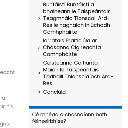
Buntáistí Buntáistí a
bhaineann le Taispeántais
Teagmhála Tionscail Ard-
Res le haghaidh Iniúchadh
Comhpháirte
Iarratais Praiticiúla ar
Chásanna Cigireachta
Comhpháirte
Ceisteanna Coitianta
Maidir le Taispeántais
reacht
Tadhaill Thionsclaíoch Ard-
Res
Conclúid
a a
s fís,
Cé mhéad a chosnaíonn both
féinseirbhíse?
agus