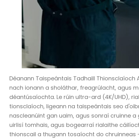
Déanann Taispeántais Tadhaill Thionsclaíoch A
nach ionann a sholáthar, freagrúlacht, agus m
déantúsaíochta. Le rúin ultra-ard (4K/UHD), ria
tionsclaíoch, ligeann na taispeántais seo d'oibr
nascleanúint gan uaim, agus sonraí cruinne a g
uirlisí tomhais, agus bogearraí rialaithe cáilí
thionscail a thugann tosaíocht do chruinneas - 