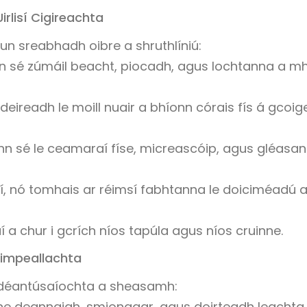
rlisí Cigireachta
un sreabhadh oibre a shruthlíniú:
n sé zúmáil beacht, piocadh, agus lochtanna a mh
ireadh le moill nuair a bhíonn córais fís á gcoig
onn sé le ceamaraí físe, micreascóip, agus gléasa
nótaí, nó tomhais ar réimsí fabhtanna le doiciméadú 
 a chur i gcrích níos tapúla agus níos cruinne.
Timpeallachta
a déantúsaíochta a sheasamh:
nne deannaigh, smionagar, agus doirteadh leachta (