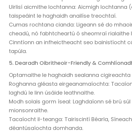
Uirlisí aicmithe lochtanna: Aicmigh lochtanna 
taispeáint le haghaidh anailíse treochtaí.
Cumas rochtana cianda: Ligeann sé do mhaoirse
cheadú, nó fabhtcheartú ó sheomraí rialaithe 
Cinntíonn an infheictheacht seo bainistíocht
tapúla.
5. Dearadh Oibritheoir-Friendly & Comhlíonad
Optamaithe le haghaidh sealanna cigireachta 
Roghanna gléasta eirgeanamaíochta: Tacaíonn 
laghdú le linn úsáide leathnaithe.
Modh solais gorm íseal: Laghdaíonn sé brú súl 
mionsonraithe.
Tacaíocht il-teanga: Tairiscintí Béarla, Sínea
déantúsaíochta domhanda.