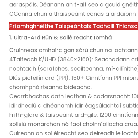
aeraspáis. Déanann an t-alt seo a gcuid gnéith
CCanna chun a thaispeáint conas a ardaíonn si
Príomhghnéithe Taispeántais Tadhaill Thions
1. Ultra-Ard Rún & Soiléireacht Íomhá
Cruinneas amhairc gan sárú chun na lochtanna 
4Taifeach K/UHD (3840×2160): Seachadann cris
nochtadh (scratches, scoilteanna, mí-ailínith
Dlús picteilín ard (PPI): 150+ Cinntíonn PPI mio
chomhpháirteanna bídeacha.
Cearrbhachas dath leathan & codarsnacht: 1
idirdhealú a dhéanamh idir éagsúlachtaí subt
Frith-glare & taispeáint ard-gile: 1200 cinntíonn
soilsiú monarchan nó faoi choinníollacha crua.
Cuireann an soiléireacht seo deireadh le lochta