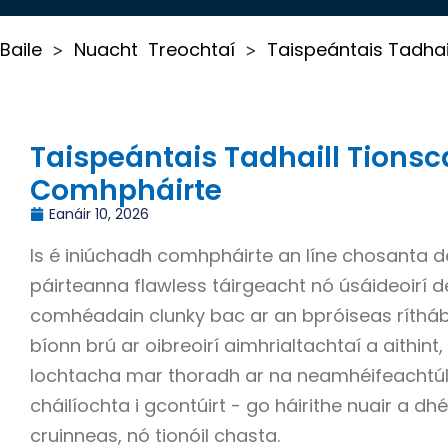
Baile
Nuacht
Treochtaí
Taispeántais Tadhai
>
>
Taispeántais Tadhaill Tionsc
Comhpháirte
Eanáir 10, 2026
Is é iniúchadh comhpháirte an líne chosanta d
páirteanna flawless táirgeacht nó úsáideoirí de
comhéadain clunky bac ar an bpróiseas rítháb
bíonn brú ar oibreoirí aimhrialtachtaí a aithint,
lochtacha mar thoradh ar na neamhéifeachtú
cháilíochta i gcontúirt - go háirithe nuair a 
cruinneas, nó tionóil chasta.