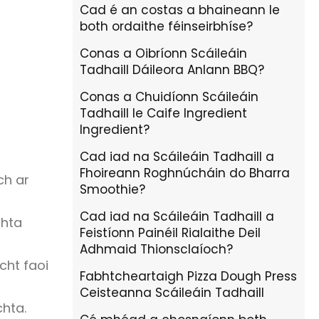
Cad é an costas a bhaineann le
both ordaithe féinseirbhíse?
Conas a Oibríonn Scáileáin
Tadhaill Dáileora Anlann BBQ?
Conas a Chuidíonn Scáileáin
Tadhaill le Caife Ingredient
Ingredient?
Cad iad na Scáileáin Tadhaill a
Fhoireann Roghnúcháin do Bharra
ch ar
Smoothie?
Cad iad na Scáileáin Tadhaill a
chta
Feistíonn Painéil Rialaithe Deil
Adhmaid Thionsclaíoch?
acht faoi
Fabhtcheartaigh Pizza Dough Press
Ceisteanna Scáileáin Tadhaill
chta.