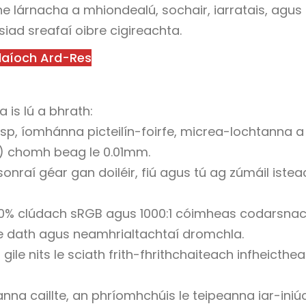
e lárnacha a mhiondealú, sochair, iarratais, agus
ad sreafaí oibre cigireachta.
claíoch Ard-Res
is lú a bhrath:
p, íomhánna picteilín-foirfe, micrea-lochtanna a
e) chomh beag le 0.01mm.
nsonraí géar gan doiléir, fiú agus tú ag zúmáil istea
00% clúdach sRGB agus 1000:1 cóimheas codarsna
le dath agus neamhrialtachtaí dromchla.
 gile nits le sciath frith-fhrithchaiteach infheicthe
nna caillte, an phríomhchúis le teipeanna iar-iniú