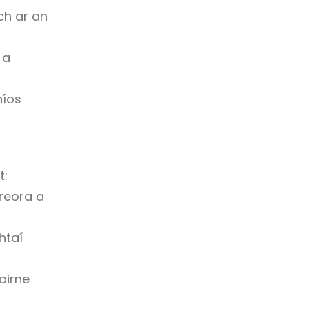
ch ar an
 a
níos
t:
reora a
htaí
oirne