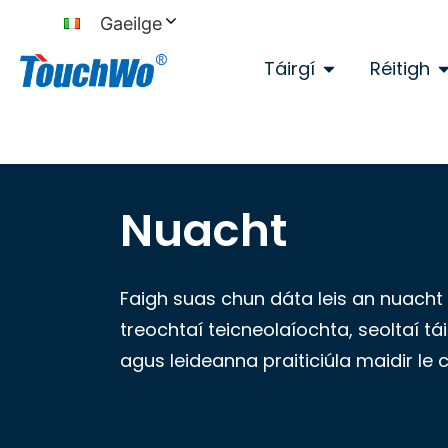
Gaeilge
Táirgí
Réitigh
Nuacht
Faigh suas chun dáta leis an nuacht
treochtaí teicneolaíochta, seoltaí tái
agus leideanna praiticiúla maidir le 