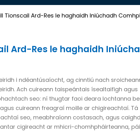
ll Tionscail Ard-Res le haghaidh Iniúchadh Comhp
ail Ard-Res le haghaidh Iniúch
eiridh i ndéantúsaíocht, ag cinntiú nach sroichea
iridh. Ach cuireann taispeántais ísealtaifigh agus
hachtach seo: ní thugtar faoi deara lochtanna b
 agus cuireann freagraí moille ar chigireachtaí. Tá 
lachtaí seo, meabhraíonn costasach, agus caigh
dhéantar cigireacht ar mhicri-chomhpháirteanna, pá