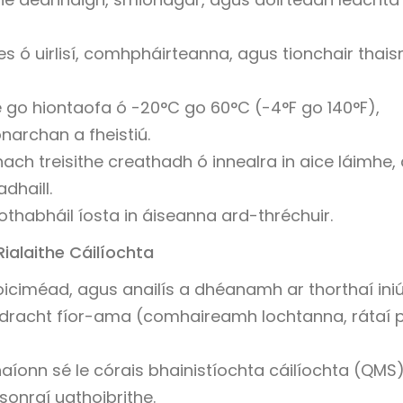
s ó uirlisí, comhpháirteanna, agus tionchair thais
 go hiontaofa ó -20°C go 60°C (-4°F go 140°F),
narchan a fheistiú.
ch treisithe creathadh ó innealra in aice láimhe,
dhaill.
thabháil íosta in áiseanna ard-thréchuir.
alaithe Cáilíochta
oiciméad, agus anailís a dhéanamh ar thorthaí ini
dracht fíor-ama (comhaireamh lochtanna, rátaí p
onn sé le córais bhainistíochta cáilíochta (QMS)
sonraí uathoibrithe.