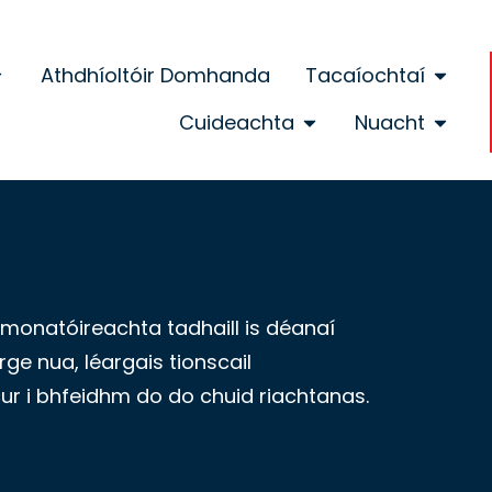
Athdhíoltóir Domhanda
Tacaíochtaí
Cuideachta
Nuacht
 monatóireachta tadhaill is déanaí
rge nua, léargais tionscail
cur i bhfeidhm do do chuid riachtanas.