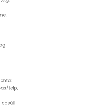
me,
 ag
úchta:
as/teip,
 cosúil