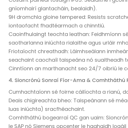
gníomhairí glantacháin, bealaidh).
9H dromchla gloine tempered: Resists scratche
iontaofacht fhadtéarmach a chinntiú.
Caoinfhulaingt teochta leathan: Feidhmíonn sé
saotharlanna iniúchta rialaithe agus urláir mho
Friotaíocht chreathadh: Láimhseálann inmheána
seachaint caochaíl taispeána nó suaitheadh ​​ta
Cinntíonn an marthanacht seo 24/7 oibriú le co
4. Sioncrónú Sonraí Fíor-Ama & Comhtháthú Ri
Cumhachtaíonn sé foirne cáilíochta a rianú, d
Deais chigireachta bheo: Taispeánann sé méa
luas iniúchta) sracfhéachaint.
Comhtháthú bogearraí QC gan uaim: Sioncrónaí
le SAP nó Siemens opcenter le haghaidh logáil 