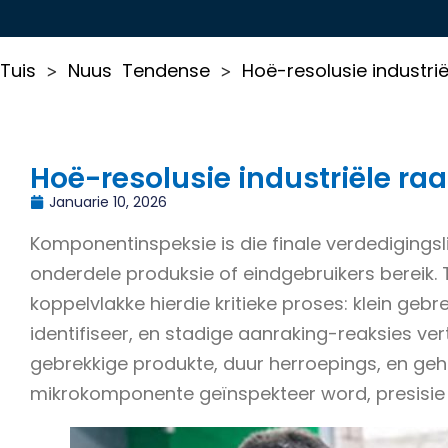
Tuis
Nuus
Tendense
Hoë-resolusie industri
>
>
Hoë-resolusie industriële r
Januarie 10, 2026
Komponentinspeksie is die finale verdedigingsli
onderdele produksie of eindgebruikers bereik.
koppelvlakke hierdie kritieke proses: klein ge
identifiseer, en stadige aanraking-reaksies ver
gebrekkige produkte, duur herroepings, en g
mikrokomponente geïnspekteer word, presisie o