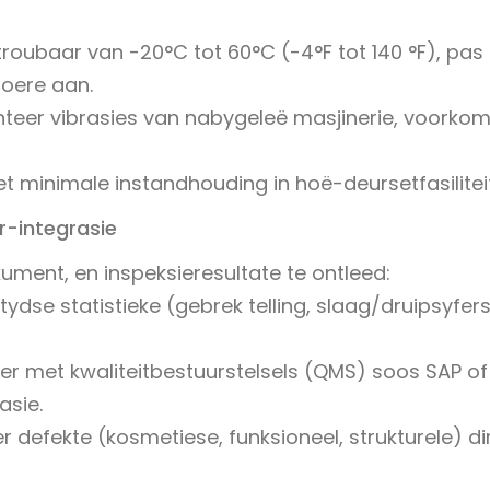
ubaar van -20°C tot 60°C (-4°F tot 140 °F), pas
loere aan.
anteer vibrasies van nabygeleë masjinerie, voorko
 minimale instandhouding in hoë-deursetfasilitei
r-integrasie
ment, en inspeksieresultate te ontleed:
dse statistieke (gebrek telling, slaag/druipsyfers
er met kwaliteitbestuurstelsels (QMS) soos SAP of
asie.
r defekte (kosmetiese, funksioneel, strukturele) di