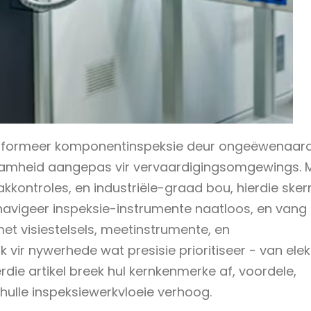
ansformeer komponentinspeksie deur ongeëwenaar
rsaamheid aangepas vir vervaardigingsomgewings. 
akkontroles, en industriële-graad bou, hierdie ske
avigeer inspeksie-instrumente naatloos, en vang
 met visiestelsels, meetinstrumente, en
vir nywerhede wat presisie prioritiseer - van elek
rdie artikel breek hul kernkenmerke af, voordele,
ulle inspeksiewerkvloeie verhoog.