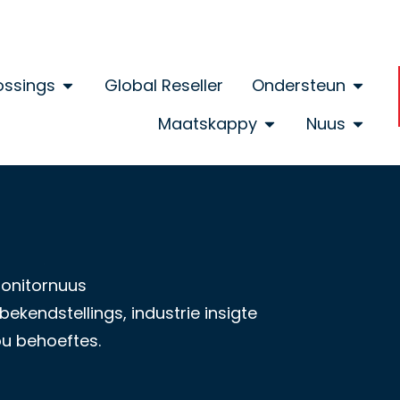
ossings
Global Reseller
Ondersteun
Maatskappy
Nuus
monitornuus
ekendstellings, industrie insigte
ou behoeftes.