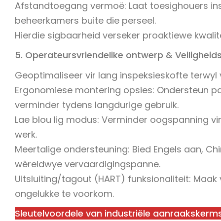
Afstandtoegang vermoë: Laat toesighouers insp
beheerkamers buite die perseel.
Hierdie sigbaarheid verseker proaktiewe kwalit
5. Operateursvriendelike ontwerp & Veilighei
Geoptimaliseer vir lang inspeksieskofte terwyl v
Ergonomiese montering opsies: Ondersteun p
verminder tydens langdurige gebruik.
Lae blou lig modus: Verminder oogspanning vir
werk.
Meertalige ondersteuning: Bied Engels aan, Ch
wêreldwye vervaardigingspanne.
Uitsluiting/tagout (HART) funksionaliteit: Maa
ongelukke te voorkom.
Sleutelvoordele van industriële aanraakskerm