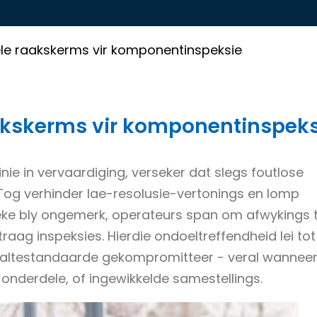
ële raakskerms vir komponentinspeksie
aakskerms vir komponentinspeks
nie in vervaardiging, verseker dat slegs foutlose
 Tog verhinder lae-resolusie-vertonings en lomp
breke bly ongemerk, operateurs span om afwykings 
traag inspeksies. Hierdie ondoeltreffendheid lei tot
ehaltestandaarde gekompromitteer - veral wannee
nderdele, of ingewikkelde samestellings.