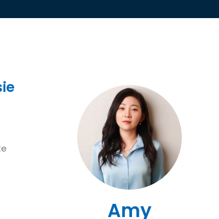
ie
te
r
Amy