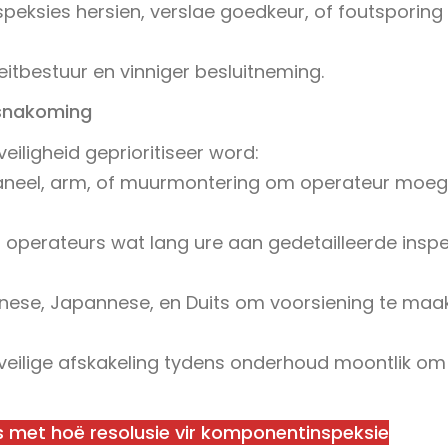
eksies hersien, verslae goedkeur, of foutsporing
eitbestuur en vinniger besluitneming.
dsnakoming
eiligheid geprioritiseer word:
aneel, arm, of muurmontering om operateur moeg
 operateurs wat lang ure aan gedetailleerde inspe
inese, Japannese, en Duits om voorsiening te maak
k veilige afskakeling tydens onderhoud moontlik om
s met hoë resolusie vir komponentinspeksie