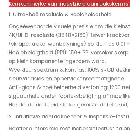
Kernkenmerke van industriële aanraakskerms 
1. Ultra-hoë resolusie & Beeldhelderheid
Ongeëwenaarde visuele presisie om die kleinst
4K/UHD-resolusie (3840×2160): Lewer kraakvars
(skrape, krake, wanbelynings) so klein as 0,01
Hoë pixeldigtheid (PPI): 150+ PPI verseker sk
op klein komponente ingezoem word.
Wye kleurspektrum & kontras: 100% sRGB dekkin
kleurvariasies en oppervlakonreëlmatighede.
Anti-glans & hoë helderheid vertoning: 1200 ne
sigbaarheid onder fabrieksbeligting of moeilik
Hierdie duidelikheid skakel gemiste defekte uit
2. Intuïtiewe aanraakbeheer & Inspeksie-inst
Naatlose interaksie met inspeksietoerusting o