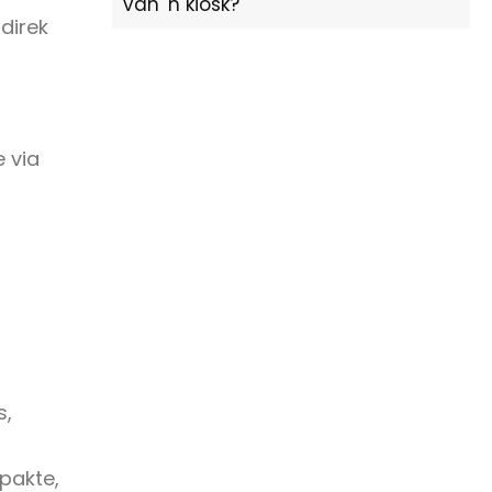
van 'n kiosk?
direk
 via
r
s,
pakte,