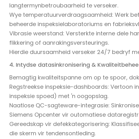
langtermynbetroubaarheid te verseker.
Wye temperatuurverdraagsaamheid: Werk betro
beheerde inspeksielaboratoriums en fabrieksv
Vibrasie weerstand: Versterkte interne dele h
flikkering of aanrakingsversteurings.
Hierdie duursaamheid verseker 24/7 bedryf met
4. Intydse datasinkronisering & Kwaliteitbehee
Bemagtig kwaliteitspanne om op te spoor, doku
Regstreekse inspeksie-dashboards: Vertoon inty
inspeksie spoed) met 'n oogopslag.
Naatlose QC-sagteware-integrasie: Sinkronise
Siemens Opcenter vir outomatiese dataregistr
Gereedskap vir defekkategorisering: Klassifisee
die skerm vir tendensontleding.