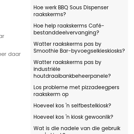
Hoe werk BBQ Sous Dispenser
raakskerms?
Hoe help raakskerms Café-
bestanddeelvervanging?
ar
Watter raakskerms pas by
Smoothie Bar-byvoegselkieskiosks?
eer daar
Watter raakskerms pas by
industriële
houtdraaibankbeheerpanele?
Los probleme met pizzadeegpers
raakskerm op
Hoeveel kos 'n selfbestelkiosk?
Hoeveel kos 'n kiosk gewoonlik?
Wat is die nadele van die gebruik