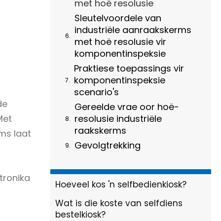
met hoë resolusie
Sleutelvoordele van
industriële aanraakskerms
met hoë resolusie vir
komponentinspeksie
Praktiese toepassings vir
komponentinspeksie
scenario's
de
Gereelde vrae oor hoë-
Met
resolusie industriële
raakskerms
rms laat
Gevolgtrekking
tronika
Hoeveel kos 'n selfbedienkiosk?
Wat is die koste van selfdiens
bestelkiosk?