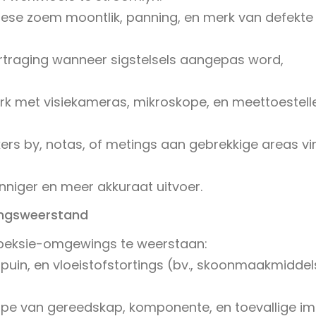
ese zoem moontlik, panning, en merk van defekte 
ertraging wanneer sigstelsels aangepas word,
k met visiekameras, mikroskope, en meettoestelle
s by, notas, of metings aan gebrekkige areas vi
inniger en meer akkuraat uitvoer.
ingsweerstand
peksie-omgewings te weerstaan:
puin, en vloeistofstortings (bv., skoonmaakmiddel
rape van gereedskap, komponente, en toevallige im