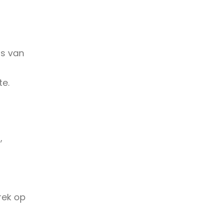
ms van
te.
,
rek op