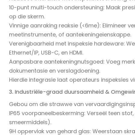
10-punt multi-touch ondersteuning: Maak presi
op die skerm.
Vinnige aanraking reaksie (<6me): Elimineer v
meetinstrumente, of aantekeningeienskappe.
Verenigbaarheid met inspeksie hardeware: Wer
Ethernet/IP, USB-C, en HDMI.
Aanpasbare aantekeningnutsgoed: Voeg merker
dokumentasie en verslagdoening.
Hierdie integrasie laat operateurs inspeksies v
3. Industriële-graad duursaamheid & Omgew
Gebou om die strawwe van vervaardigingsins
IP65 voorpaneelbeskerming: Verseël teen stof, 
smeermiddels).
9H oppervlak van gehard glas: Weerstaan ​​sk