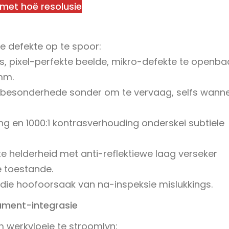
met hoë resolusie
e defekte op te spoor:
, pixel-perfekte beelde, mikro-defekte te openba
 mm.
erp besonderhede sonder om te vervaag, selfs wann
g en 1000:1 kontrasverhouding onderskei subtiele
te helderheid met anti-reflektiewe laag verseker
e toestande.
, die hoofoorsaak van na-inspeksie mislukkings.
rument-integrasie
m werkvloeie te stroomlyn: