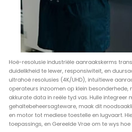
Hoë-resolusie industriële aanraakskerms tr
duidelikheid te lewer, responsiwiteit, en duu
ultrahoë resolusies (4K/UHD), intuïtiewe aanra
operateurs inzoomen op klein besonderhede, n
akkurate data in reële tyd vas. Hulle integreer
gehaltebeheersagteware, maak dit noodsaaklik 
en motor tot mediese toestelle en lugvaart. Hie
toepassings, en Gereelde Vrae om te wys hoe h