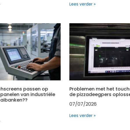
»
Lees verder »
chscreens passen op
Problemen met het touch
panelen van industriële
de pizzadeegpers oploss
aaibanken??
07/07/2026
Lees verder »
»