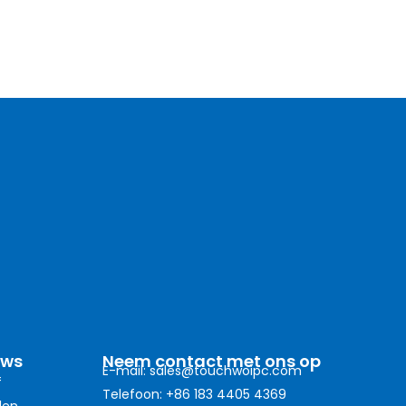
uws
Neem contact met ons op
E-mail: sales@touchwoipc.com
f
Telefoon: +86 183 4405 4369