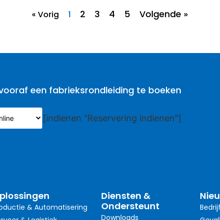
2
3
4
5
Volgende »
« Vorig
1
oraf een fabrieksrondleiding te boeken
[indienen "Reservering indienen"]
plossingen
Diensten &
Nie
Ondersteunt
oductie & Automatisering
Bedrij
Downloads