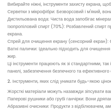
Вибирайте ніжні, інструменти захисту екрана, що
Серветки з мікрофібри: Безворсовий і м'який, во
Дистильована вода: Чиста вода запобігає мінерал
Ізопропіловий спирт (70%): Розбавлений спирт п
екрана.
Спрей для очищення екрану (сенсорний екран): С
Ватні палички: Ідеально підходить для очищення
жир.
Ці інструменти працюють як зі стандартними, так
панелі, забезпечення безпечного та ефективного
2. Інструменти, яких слід уникати будь-якою ціно
Жорсткі матеріали можуть назавжди зіпсувати ва
Паперові рушники або грубі ганчірки: Вони дряпа
Абразивні очисники: Продукти з відбілювачем, ам