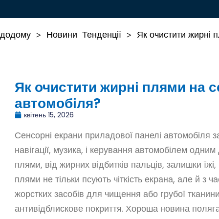
додому
Новини
Тенденції
Як очистити жирні 
>
>
Як очистити жирні плями на 
автомобіля?
квітень 15, 2026
Сенсорні екрани приладової панелі автомобіля з
навігації, музика, і керування автомобілем одн
плями, від жирних відбитків пальців, залишки їжі,
плями не тільки псують чіткість екрана, але й з 
жорстких засобів для чищення або грубої ткани
антивідблискове покриття. Хороша новина поляга