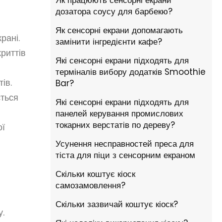
Як працюють сенсорні екрани
дозатора соусу для барбекю?
Як сенсорні екрани допомагають
рані.
замінити інгредієнти кафе?
риттів
Які сенсорні екрани підходять для
терміналів вибору додатків Smoothie
ів.
Bar?
ється
Які сенсорні екрани підходять для
панелей керування промислових
токарних верстатів по дереву?
ої
Усунення несправностей преса для
тіста для піци з сенсорним екраном
Скільки коштує кіоск
самозамовлення?
Скільки зазвичай коштує кіоск?
у.