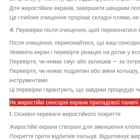
Для жиростійких екранів, завершити швидким по
Це глибоке очищення прорізає складні плями, не
4. Перевірки після очищення, щоб переконатися 
Після очищення, переконайтеся, що ваш сенсорн
Увімкніть екран і перевірте реакцію на дотик у всі
Перевірте, чи немає смуг або залишків — за потр
Перевірте, чи немає подряпин або зміни кольору
інструментами.
Ці перевірки гарантують, що завдяки процедурі 
Як жиростійкі сенсорні екрани приладової панел
1. Основні переваги жиростійкого покриття
Жиростійкі екрани створені для зменшення клопо
Покриття проти відбитків пальців: Відштовхує жи