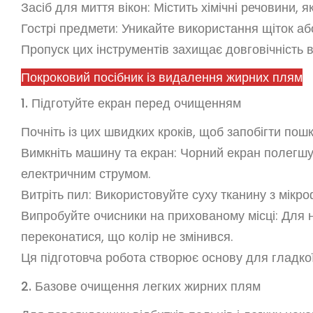
Засіб для миття вікон: Містить хімічні речовини,
Гострі предмети: Уникайте використання щіток або
Пропуск цих інструментів захищає довговічність в
Покроковий посібник із видалення жирних плям
1. Підготуйте екран перед очищенням
Почніть із цих швидких кроків, щоб запобігти по
Вимкніть машину та екран: Чорний екран полегш
електричним струмом.
Витріть пил: Використовуйте суху тканину з мікр
Випробуйте очисники на прихованому місці: Для н
переконатися, що колір не змінився.
Ця підготовча робота створює основу для гладкої
2. Базове очищення легких жирних плям