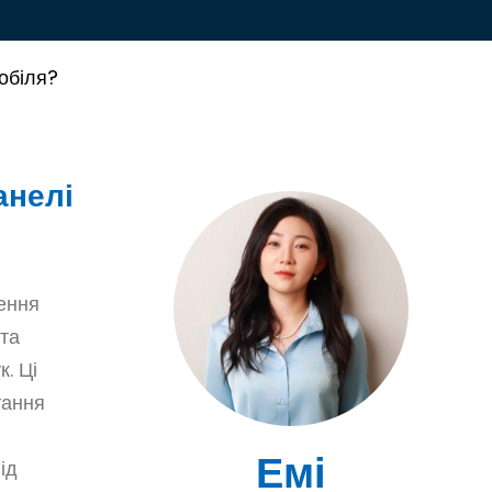
обіля?
анелі
ення
 та
к. Ці
тання
Емі
ід