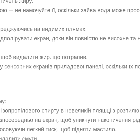
опичень жиру:
ою — не намочуйте її, оскільки зайва вода може про
ереджуючись на видимих ​​плямах.
дполірувати екран, доки він повністю не висохне та 
 щоб видалити жир, що потрапив.
 сенсорних екранів приладової панелі, оскільки їх п
му:
 ізопропілового спирту в невеликій пляшці з розпилю
безпосередньо на екран, щоб уникнути накопичення рід
тосовуючи легкий тиск, щоб підняти мастило.
идалити смуги.