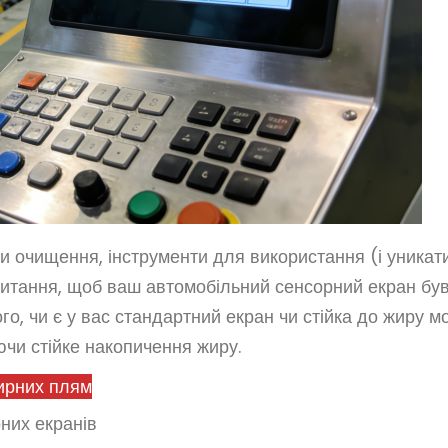
и очищення, інструменти для використання (і уникати
апитання, щоб ваш автомобільний сенсорний екран бу
о, чи є у вас стандартний екран чи стійка до жиру мо
чи стійке накопичення жиру.
ирних плям
них екранів