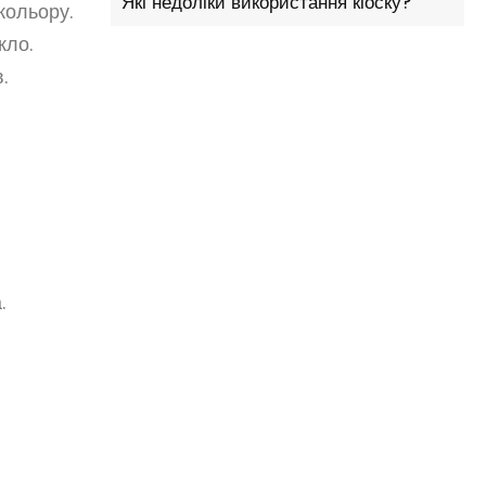
Які недоліки використання кіоску?
кольору.
кло.
.
.