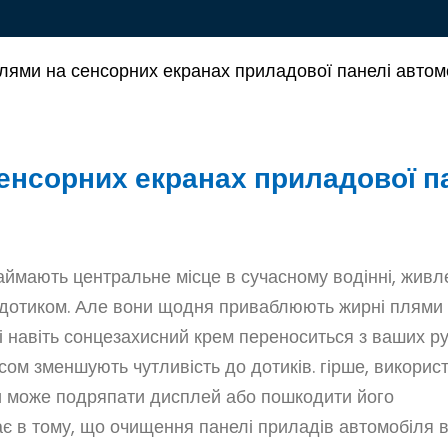
плями на сенсорних екранах приладової панелі автом
сенсорних екранах приладової п
аймають центральне місце в сучасному водінні, живл
им дотиком. Але вони щодня приваблюють жирні плями
 і навіть сонцезахисний крем переноситься з ваших ру
часом зменшують чутливість до дотиків. гірше, викорис
ни може подряпати дисплей або пошкодити його
є в тому, що очищення панелі приладів автомобіля в