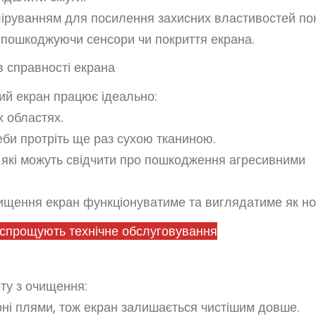
ліруванням для посилення захисних властивостей пок
 пошкоджуючи сенсори чи покриття екрана.
в справності екрана
ий екран працює ідеально:
х областях.
еби протріть ще раз сухою тканиною.
, які можуть свідчити про пошкодження агресивними
чищення екран функціонуватиме та виглядатиме як но
і спрощують технічне обслуговування
ту з очищення:
рні плями, тож екран залишається чистішим довше.