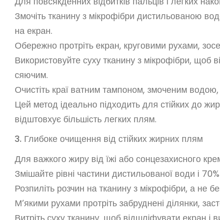
Для повсякденних відбитків пальців і легких нак
Змочіть тканину з мікрофібри дистильованою вод
на екран.
Обережно протріть екран, круговими рухами, зос
Використовуйте суху тканину з мікрофібри, щоб ві
сяючим.
Очистіть краї ватним тампоном, змоченим водою,
Цей метод ідеально підходить для стійких до жиру
відштовхує більшість легких плям.
3. Глибоке очищення від стійких жирних плям
Для важкого жиру від їжі або сонцезахисного кре
Змішайте рівні частини дистильованої води і 70%
Розпиліть розчин на тканину з мікрофібри, а не 
М’якими рухами протріть забруднені ділянки, зас
Витріть суху тканину, щоб відшліфувати екран і в