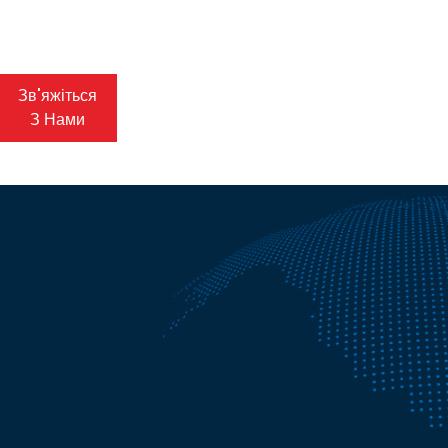
Зв'яжіться
З Нами