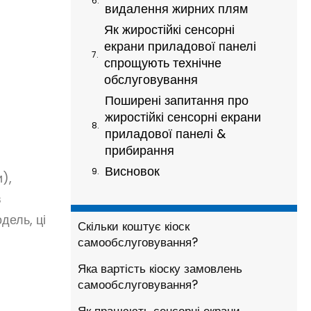
видалення жирних плям
Як жиростійкі сенсорні
екрани приладової панелі
спрощують технічне
обслуговування
Поширені запитання про
жиростійкі сенсорні екрани
приладової панелі &
прибирання
Висновок
),
в
дель, ці
Скільки коштує кіоск
самообслуговування?
Яка вартість кіоску замовлень
самообслуговування?