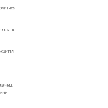
сочитися
не стане
окриття
вачем.
ини.