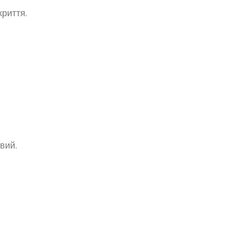
риття.
вий.