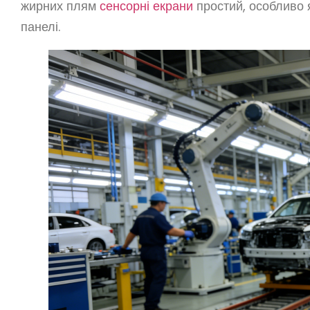
жирних плям
сенсорні екрани
простий, особливо 
панелі.