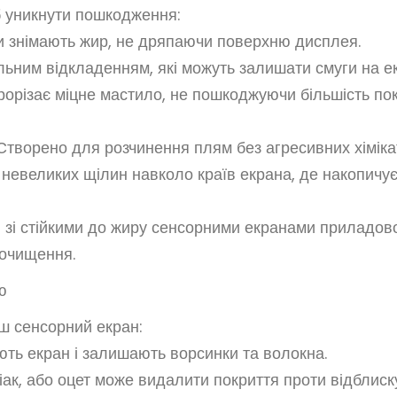
б уникнути пошкодження:
ни знімають жир, не дряпаючи поверхню дисплея.
ьним відкладенням, які можуть залишати смуги на ек
рорізає міцне мастило, не пошкоджуючи більшість пок
творено для розчинення плям без агресивних хімікат
 невеликих щілин навколо країв екрана, де накопичу
 і зі стійкими до жиру сенсорними екранами приладов
 очищення.
ю
ш сенсорний екран:
ють екран і залишають ворсинки та волокна.
іак, або оцет може видалити покриття проти відблиск