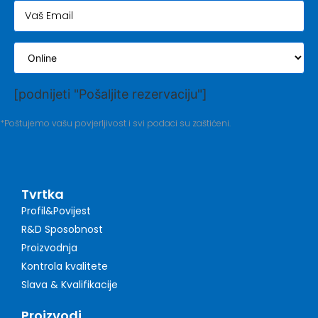
[podnijeti "Pošaljite rezervaciju"]
*Poštujemo vašu povjerljivost i svi podaci su zaštićeni.
Tvrtka
Profil&Povijest
R&D Sposobnost
Proizvodnja
Kontrola kvalitete
Slava & Kvalifikacije
Proizvodi