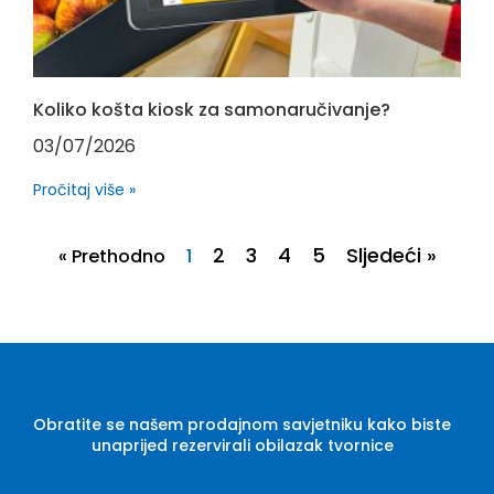
Koliko košta kiosk za samonaručivanje?
03/07/2026
Pročitaj više »
2
3
4
5
Sljedeći »
« Prethodno
1
Obratite se našem prodajnom savjetniku kako biste
unaprijed rezervirali obilazak tvornice