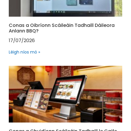
Conas a Oibríonn Scáileáin Tadhaill Dáileora
Anlann BBQ?
17/07/2026
Léigh níos mó »