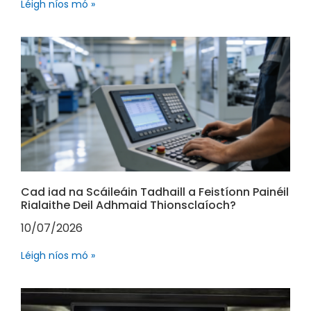
Léigh níos mó »
Cad iad na Scáileáin Tadhaill a Feistíonn Painéil
Rialaithe Deil Adhmaid Thionsclaíoch?
10/07/2026
Léigh níos mó »