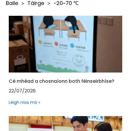
Baile
Táirge
-20~70 ℃
>
>
Cé mhéad a chosnaíonn both féinseirbhíse?
22/07/2026
Léigh níos mó »