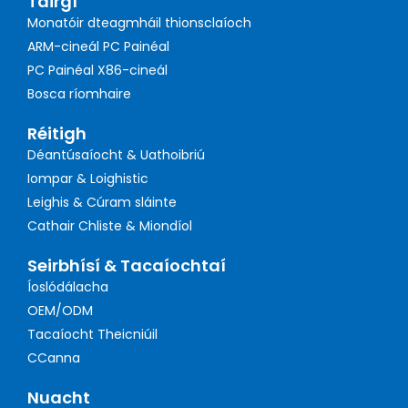
Táirgí
Monatóir dteagmháil thionsclaíoch
ARM-cineál PC Painéal
PC Painéal X86-cineál
Bosca ríomhaire
Réitigh
Déantúsaíocht & Uathoibriú
Iompar & Loighistic
Leighis & Cúram sláinte
Cathair Chliste & Miondíol
Seirbhísí & Tacaíochtaí
Íoslódálacha
OEM/ODM
Tacaíocht Theicniúil
CCanna
Nuacht