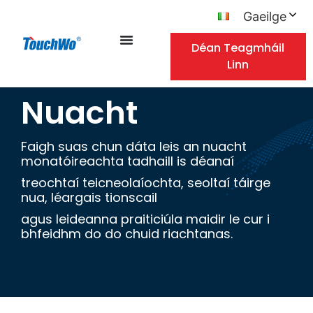
Gaeilge
Déan Teagmháil
Linn
Nuacht
Faigh suas chun dáta leis an nuacht
monatóireachta tadhaill is déanaí
treochtaí teicneolaíochta, seoltaí táirge
nua, léargais tionscail
agus leideanna praiticiúla maidir le cur i
bhfeidhm do do chuid riachtanas.