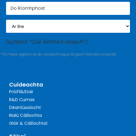
[su1bmit "Cuir Áirithint isteach"]
*Tá meas againn ar do rúndacht agus tá gach faisnéis cosanta.
Cuideachta
Próifíl&Stair
R&D Cumas
Déantúsaíocht
Rialú Cáilíochta
Glóir & Cáilíochtaí