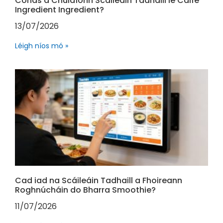
Conas a Chuidíonn Scáileáin Tadhaill le Caife
Ingredient Ingredient?
13/07/2026
Léigh níos mó »
Cad iad na Scáileáin Tadhaill a Fhoireann
Roghnúcháin do Bharra Smoothie?
11/07/2026