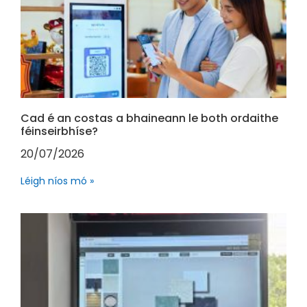
Cad é an costas a bhaineann le both ordaithe
féinseirbhíse?
20/07/2026
Léigh níos mó »