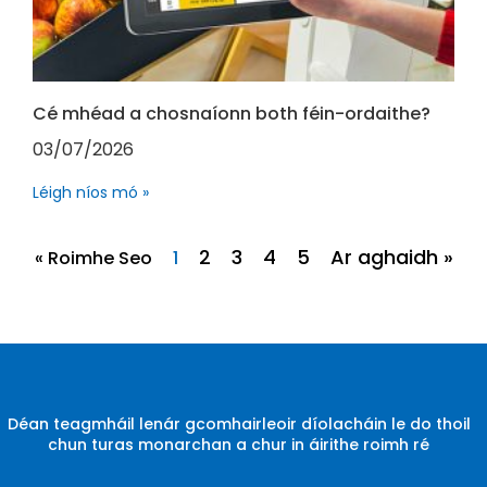
Cé mhéad a chosnaíonn both féin-ordaithe?
03/07/2026
Léigh níos mó »
2
3
4
5
Ar aghaidh »
« Roimhe Seo
1
Déan teagmháil lenár gcomhairleoir díolacháin le do thoil
chun turas monarchan a chur in áirithe roimh ré