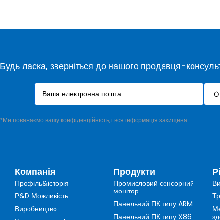
Будь ласка, зверніться до нашого продавця-консульт
*Ми поважаємо вашу конфіденційність, і вся інформація захищена.
Компанія
Продукти
Р
Профіль&історія
Промисловий сенсорний
Ви
монітор
Р&D Можливість
Тр
Панельний ПК типу ARM
Виробництво
Ме
Панельний ПК типу X86
зд