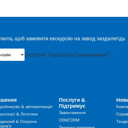
анта, щоб замовити екскурсію на завод заздалегідь
[su1bmit "Надіслати бронювання"]
ішення
Послуги &
Нов
Підтримує
робництво & автоматизація
Компа
Завантаження
анспорт & Логістика
Справ
OEM/ODM
дичний & Охорона
Тенде
оров'я
Технічна підтримка