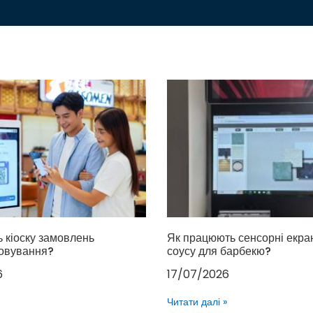
ь кіоску замовлень
Як працюють сенсорні екра
овування?
соусу для барбекю?
6
17/07/2026
Читати далі »