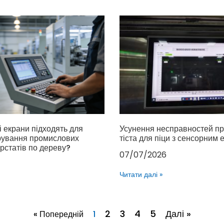
і екрани підходять для
Усунення несправностей пр
рування промислових
тіста для піци з сенсорним
рстатів по дереву?
07/07/2026
Читати далі »
2
3
4
5
Далі »
« Попередній
1