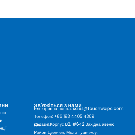
ини
Зв'яжіться з нами
Електронна пошта: sales@touchwoipc.com
нія
Телефон: +86 183 4405 4369
и
додати: Корпус В2, #642 Західна авеню Сіньтан,
нції
Район Цзенчен, Місто Гуанчжоу,