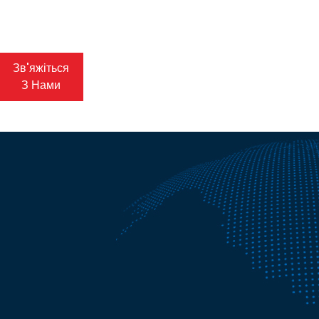
Зв'яжіться
З Нами