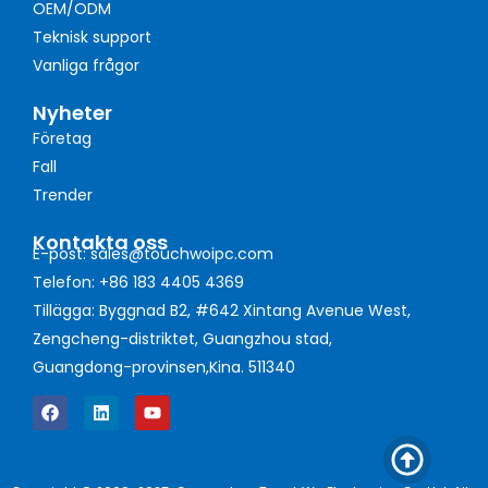
OEM/ODM
Teknisk support
Vanliga frågor
Nyheter
Företag
Fall
Trender
Kontakta oss
E-post: sales@touchwoipc.com
Telefon: +86 183 4405 4369
Tillägga: Byggnad B2, #642 Xintang Avenue West,
Zengcheng-distriktet, Guangzhou stad,
Guangdong-provinsen,Kina. 511340