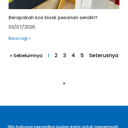
Berapakah kos kiosk pesanan sendiri?
03/07/2026
Baca Lagi »
2
3
4
5
Seterusnya
« Sebelumnya
1
»
Sila hubungi perunding jualan kami untuk menempah